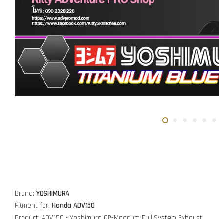
Brand:
YOSHIMURA
Fitment for:
Honda ADV150
Product: ADV150 - Yoshimura GP-Magnum Full System Exhaust