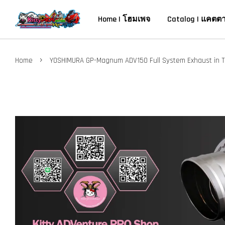
Home | โฮมเพจ
Catalog | แคตต
›
Home
YOSHIMURA GP-Magnum ADV150 Full System Exhaust in T