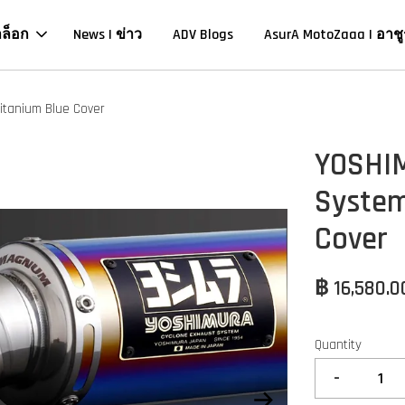
าล็อก
News | ข่าว
ADV Blogs
AsurA MotoZaaa | อาชู
itanium Blue Cover
YOSHI
System
Cover
฿ 16,580.
Quantity
-