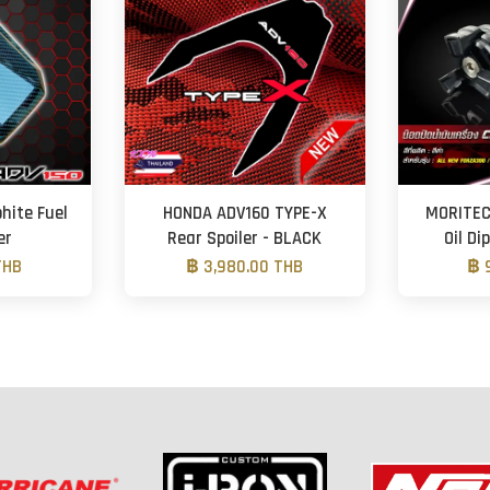
hite Fuel
HONDA ADV160 TYPE-X
MORITEC
er
Rear Spoiler - BLACK
Oil Di
THB
฿ 3,980.00 THB
฿ 