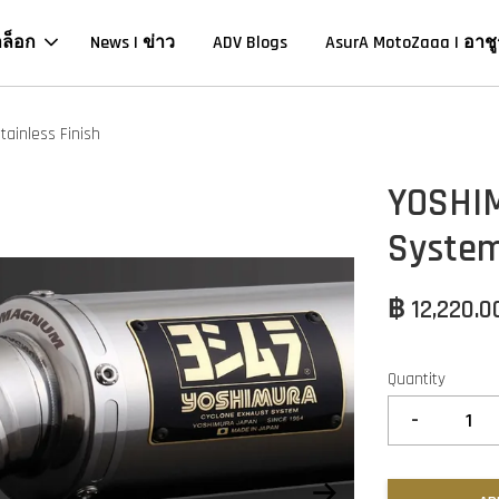
าล็อก
News | ข่าว
ADV Blogs
AsurA MotoZaaa | อาชู
ainless Finish
YOSHI
System
฿ 12,220.0
Quantity
-