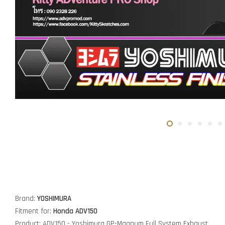
Brand:
YOSHIMURA
Fitment for:
Honda ADV150
Product: ADV150 - Yoshimura GP-Magnum Full System Exhaust