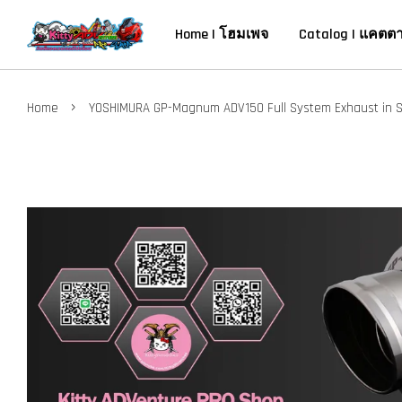
Home | โฮมเพจ
Catalog | แคตต
›
Home
YOSHIMURA GP-Magnum ADV150 Full System Exhaust in St