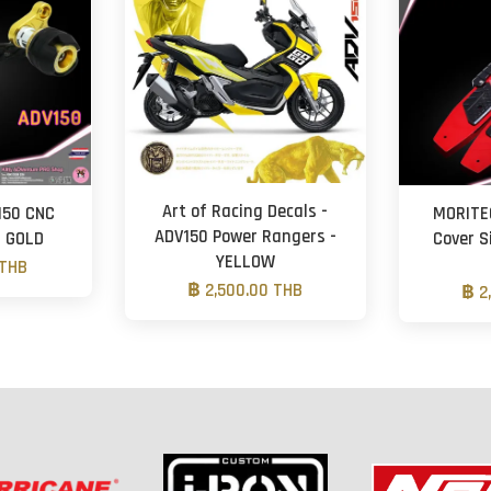
Art of Racing Decals -
150 CNC
MORITE
ADV150 Power Rangers -
- GOLD
Cover S
YELLOW
 THB
฿ 2,500.00 THB
฿ 2