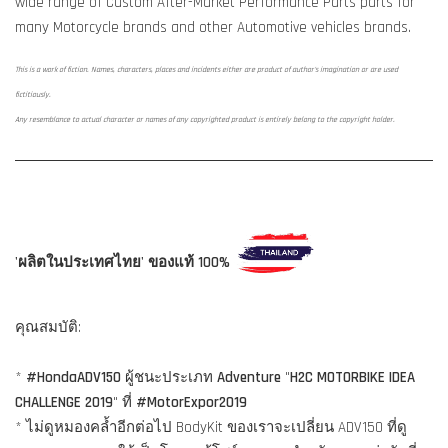
wide range of Custom After-Market Performance Parts parts for
many Motorcycle brands and other Automotive vehicles brands.
This is a work of fiction. Names, characters, places and incidents either are product of author's imagination or are used
fictitiously.
Any resemblance to actual character or names of any copyrighted product is entirely belong to the copyright holder.
'ผลิตในประเทศไทย' ของแท้ 100%
คุณสมบัติ:
*
#HondaADV150
ผู้ชนะประเภท
Adventure
"
H2C MOTORBIKE IDEA
CHALLENGE 2019
" ที่
#MotorExpor2019
* ไม่ดูหมองคล้ำอีกต่อไป BodyKit ของเราจะเปลี่ยน ADV150 ที่ดู