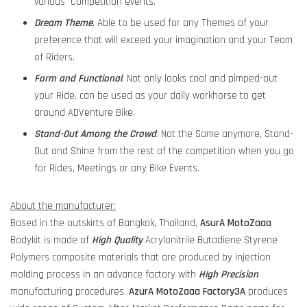
various Competition events.
Dream Theme
. Able to be used for any Themes of your
preference that will exceed your imagination and your Team
of Riders.
Form and Functional
. Not only looks cool and pimped-out
your Ride, can be used as your daily workhorse to get
around ADVenture Bike.
Stand-Out Among the Crowd
. Not the Same anymore, Stand-
Out and Shine from the rest of the competition when you go
for Rides, Meetings or any Bike Events.
About the manufacturer:
Based in the outskirts of Bangkok, Thailand,
AsurA MotoZaaa
Bodykit is made of
High Quality
Acrylonitrile Butadiene Styrene
Polymers composite materials that are produced by injection
molding process in an advance factory with
High Precision
manufacturing procedures.
AzurA MotoZaaa
Factory3A
produces