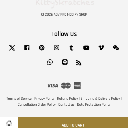
© 2026 ADV PRO MODIFY SHOP
Follow Us
Twitter
Facebook
Pinterest
Instagram
Tumblr
YouTube
Vimeo
Wech
Whatsapp
Line
RSS
Visa
Master
American
Express
Terms of Service
|
Privacy Policy
|
Refund Policy
|
Shipping & Delivery Policy
|
Cancellation Order Policy
|
Contact us
|
Data Protection Policy
ADD TO CART
Share on Facebook
Share on Twitter