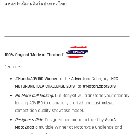
แหล่งกำเนิด: ผลิตในประเทศไทย
100% Original 'Made in Thailand'
Features:
#HondaADV150
Winner
of the
Adventure
Category "
H2C
MOTORBIKE IDEA CHALLENGE 2019
" at
#MotorExpor2019
.
No More Dull looking
. Our BodyKit will transform your ordinary
looking ADV150 to a specially crafted and customized
competition quality showcase model.
Designer's Ride
. Designed and manufactured by
AsurA
MotoZaaa
a multiple Winner at Motorcycle Challenge and