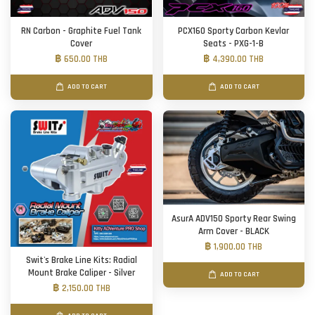
RN Carbon - Graphite Fuel Tank
PCX160 Sporty Carbon Kevlar
Cover
Seats - PXG-1-B
฿ 650.00 THB
฿ 4,390.00 THB
ADD TO CART
ADD TO CART
AsurA ADV150 Sporty Rear Swing
Arm Cover - BLACK
฿ 1,900.00 THB
Swit's Brake Line Kits: Radial
Mount Brake Caliper - Silver
ADD TO CART
฿ 2,150.00 THB