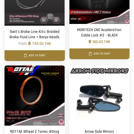
MORITECH CNC Acceleration
Swit's Brake Line Kits: Braided
Cable Lock #2 - BLACK
Brake Fluid Line + Banjo Heads
฿ 180.00 THB
From
฿ 745.00 THB
ADD TO CART
ADD TO CART
ROTTAE Wheel 2 Tones #Drag
Arrow Side Mirrors