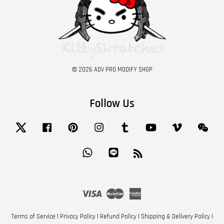
© 2026 ADV PRO MODIFY SHOP
Follow Us
Twitter
Facebook
Pinterest
Instagram
Tumblr
YouTube
Vimeo
Wech
Whatsapp
Line
RSS
Visa
Master
American
Express
Terms of Service
|
Privacy Policy
|
Refund Policy
|
Shipping & Delivery Policy
|