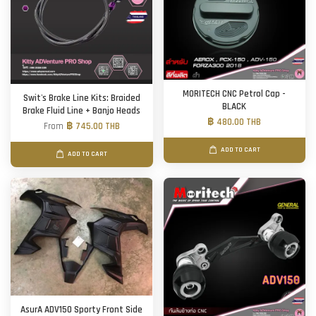
MORITECH CNC Petrol Cap -
Swit's Brake Line Kits: Braided
BLACK
Brake Fluid Line + Banjo Heads
฿ 480.00 THB
From
฿ 745.00 THB
ADD TO CART
ADD TO CART
AsurA ADV150 Sporty Front Side