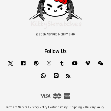
© 2026 ADV PRO MODIFY SHOP
Follow Us
Twitter
Facebook
Pinterest
Instagram
Tumblr
YouTube
Vimeo
Wech
Whatsapp
Line
RSS
Visa
Master
American
Express
Terms of Service
|
Privacy Policy
|
Refund Policy
|
Shipping & Delivery Policy
|