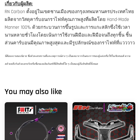
เกี่ยวกับผู้ผลิต:
RN Carbon ตั้งอยู่ในเขตชานเมืองของกรุงเทพมหานครประเทศไทย
ผลิตจากวัสดุคาร์บอนกราไฟท์คุณภาพสูงที่ผลิตโดย Hand-Made
Manner 100% ด้วยกระบวนการขึ้นรูปและการแกะสลักซึ่งใช้เวลา
นานหลายชั่วโมงโดยเน้นการใช้งานฝีมือและฝีมือจนถึงทุกชิ้น ชิ้น
ส่วนคาร์บอนมีคุณภาพสูงสุดและมีรูปลักษณ์ของกราไฟท์ที่แวววาว
นี่คือผลงานของนิยาย ชื่อตัวละครสถานที่และเหตุการณ์ต่าง ๆ เป็นผลมาจากจินตนาการของผู้แต่งหรือใช้ในเชิงสมมติ ความ
คล้ายคลึงกับตัวละครจริงหรือชื่อของผลิตภัณฑ์ที่มีลิขสิทธิ์ใด ๆ เป็นของผู้ถือลิขสิทธิ์ทั้งหมด
You may also like