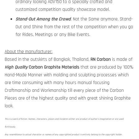
ordinary looking ADV150 to a specially crafted and
customized competition quality showcase model.
Stand-Out Among the Crowd
. Not the Same anymore, Stand-
Out and Shine from the rest of the competition when you go
for Rides, Meetings or any Bike Events.
About the manufacturer:
Based in the outskirts of Bangkok, Thailand,
RN Carbon
is made of
High Quality
Carbon Graphite Materials
that are produced by 100%
Hand-Made Manner with molding and sculpting processes which
are time consuming with many hours manual focusing
Craftmanship and Workmanship till every piece of the Carbon
Pieces are of the highest quality and with great shining Graphite
look.
This is a work of fiction. Names, characters, places and incidents either are product of author's imagination or are used
fictitiously.
Any resemblance to actual character or names of any copyrighted product is entirely belong to the copyright holder.