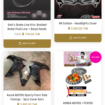
RN Carbon - Headlights Cover
Swit's Brake Line Kits: Braided
฿ 2,500.00 THB
Brake Fluid Line + Banjo Heads
From
฿ 745.00 THB
ADD TO CART
ADD TO CART
Racer Deals
AsurA ADV150 Sporty Front Side
Fairings - 3pcs Cover Sets
HONDA ADV150 / PCX150
฿ 3,900.00 THB