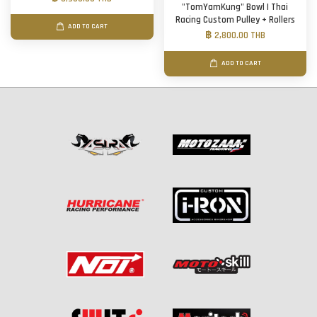
"TomYamKung" Bowl | Thai
Racing Custom Pulley + Rollers
ADD TO CART
฿ 2,800.00 THB
ADD TO CART