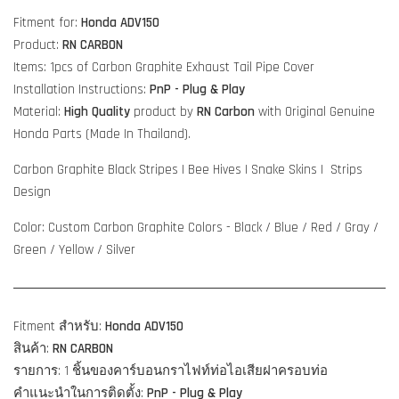
Fitment for:
Honda ADV150
Product:
RN CARBON
Items: 1pcs of Carbon Graphite Exhaust Tail Pipe Cover
Installation Instructions:
PnP - Plug & Play
Material:
High Quality
product by
RN Carbon
with Original Genuine
Honda Parts (Made In Thailand).
Carbon Graphite Black Stripes | Bee Hives | Snake Skins |
Strips
Design
Color:
Custom Carbon Graphite Colors - Black / Blue / Red / Gray /
Green / Yellow / Silver
Fitment สำหรับ:
Honda ADV150
สินค้า:
RN CARBON
รายการ: 1 ชิ้นของคาร์บอนกราไฟท์ท่อไอเสียฝาครอบท่อ
คำแนะนำในการติดตั้ง:
PnP - Plug & Play