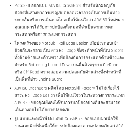
MotoSkill ออกแบบ ADV150 CrashBars สำหรับนักผจญภัย
ตัวยงที่แสวงหาการผจญภัยตลอดเวลาอาจเป็นการเดินทาง
ระยะสั้นหรือการเดินทางไกลเพื่อให้แน่ใจว่า ADV150 ใหม่ของ
คุณสมควรได้รับการปกป้องทั้งหมดที่จำเป็นจากการตก
กระแทกหรือการกระแทกกระแทก
โครงสร้างของ MotoSkill Roll Cage Design เมื่อประกอบเข้า
ด้วยกันจะกลายเป็น Anti Roll Cage ซึ่งจะทำหน้าที่เป็น Sliders
ทั้งด้านซ้ายและด้านขวาเพื่อป้องกันการกระแทกด้านข้างและ
สำหรับ Bottoming Up and Down บนพื้นผิวขรุขระ On-Road
หรือ Off-Road ตรวจสอบความปลอดภัยด้านล่างซึ่งทำหน้าที่
เป็นพื้นที่อ่าว Engine Guard
ADV150 CrashBars ผลิตโดย MotoSkill Factory ไม่ใช่เรื่องไร้
สาระ Roll Cage Design เพื่อให้แน่ใจว่าในระหว่างการกระแทก
ADV Bike ของคุณยังคงได้รับการปกป้องอย่างดีและสามารถ
เดินทางต่อไปได้อย่างปลอดภัย
รูปแบบและหน้าที่ MotoSkill CrashBars ออกแบบมาเพื่อใช้
งานและฟังก์ชั่นเพื่อให้การปกป้องและความปลอดภัยแก่ ADV