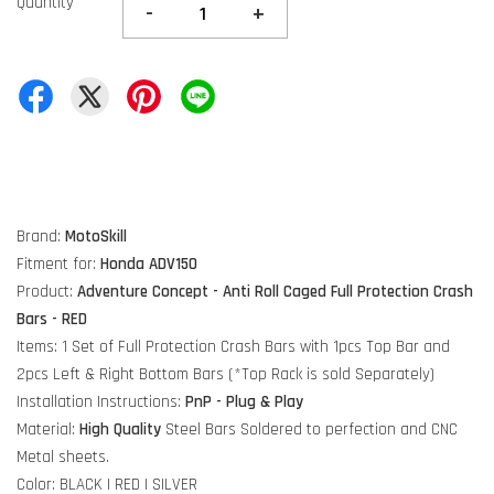
Quantity
-
+
Brand:
MotoSkill
Fitment for:
Honda ADV150
Product:
Adventure Concept - Anti Roll Caged Full Protection Crash
Bars - RED
Items: 1 Set of Full Protection Crash Bars with 1pcs Top Bar and
2pcs Left & Right Bottom Bars
(*Top Rack is sold Separately)
Installation Instructions:
PnP - Plug & Play
Material:
High Quality
Steel Bars Soldered to perfection and CNC
Metal sheets.
Color: BLACK | RED | SILVER