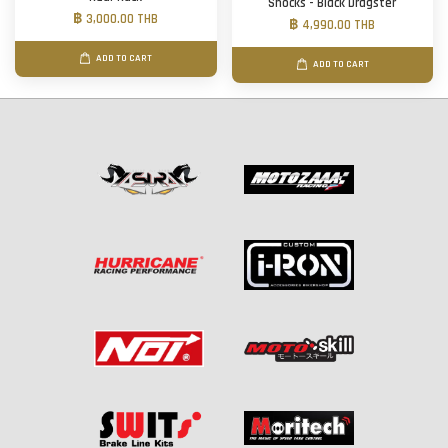
Shocks - Black Dragster
฿ 3,000.00 THB
฿ 4,990.00 THB
ADD TO CART
ADD TO CART