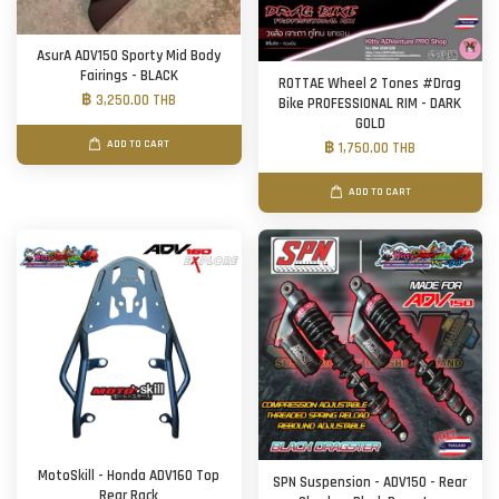
AsurA ADV150 Sporty Mid Body
Fairings - BLACK
ROTTAE Wheel 2 Tones #Drag
฿ 3,250.00 THB
Bike PROFESSIONAL RIM - DARK
GOLD
ADD TO CART
฿ 1,750.00 THB
ADD TO CART
MotoSkill - Honda ADV160 Top
SPN Suspension - ADV150 - Rear
Rear Rack