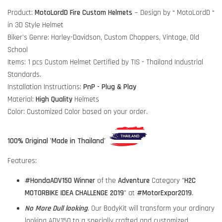
Product:
MotoLordD Fire Custom Helmets
~ Design by “ MotoLordD “
in 3D Style Helmet
Biker's Genre: Harley-Davidson, Custom Choppers, Vintage, Old
School
Items: 1 pcs Custom Helmet Certified by TIS - Thailand Industrial
Standards.
Installation Instructions:
PnP - Plug & Play
Material:
High Quality
Helmets
Color: Customized Color based on your order.
100% Original 'Made in Thailand'
Features:
#HondaADV150
Winner
of the
Adventure
Category "
H2C
MOTORBIKE IDEA CHALLENGE 2019
" at
#MotorExpor2019
.
No More Dull looking
. Our BodyKit will transform your ordinary
looking ADV150 to a specially crafted and customized