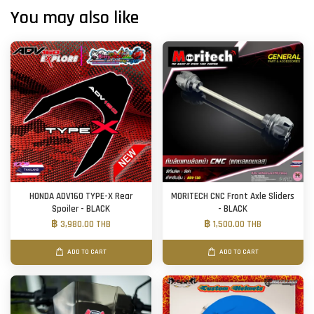
You may also like
HONDA ADV160 TYPE-X Rear
MORITECH CNC Front Axle Sliders
Spoiler - BLACK
- BLACK
฿ 3,980.00 THB
฿ 1,500.00 THB
ADD TO CART
ADD TO CART