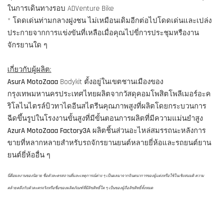
ในการเดินทางรอบ ADVenture Bike
* โดดเด่นท่ามกลางฝูงชน ไม่เหมือนเดิมอีกต่อไปโดดเด่นและเปล่ง
ประกายจากการแข่งขันที่เหลือเมื่อคุณไปขี่การประชุมหรืองาน
จักรยานใด ๆ
เกี่ยวกับผู้ผลิต:
AsurA MotoZaaa
Bodykit ตั้งอยู่ในเขตชานเมืองของ
กรุงเทพมหานครประเทศไทยผลิตจากวัสดุคอมโพสิตโพลีเมอร์อะค
ริโลไนไตรล์บิวทาไดอีนสไตรีนคุณภาพสูงที่ผลิตโดยกระบวนการ
ฉีดขึ้นรูปในโรงงานขั้นสูงที่มีขั้นตอนการผลิตที่มีความแม่นยำสูง
AzurA MotoZaaa Factory3A
ผลิตชิ้นส่วนอะไหล่สมรรถนะหลังการ
ขายที่หลากหลายสำหรับรถจักรยานยนต์หลายยี่ห้อและรถยนต์ยาน
ยนต์ยี่ห้ออื่น ๆ
นี่คือผลงานของนิยาย ชื่อตัวละครสถานที่และเหตุการณ์ต่าง ๆ เป็นผลมาจากจินตนาการของผู้แต่งหรือใช้ในเชิงสมมติ ความ
คล้ายคลึงกับตัวละครจริงหรือชื่อของผลิตภัณฑ์ที่มีลิขสิทธิ์ใด ๆ เป็นของผู้ถือลิขสิทธิ์ทั้งหมด