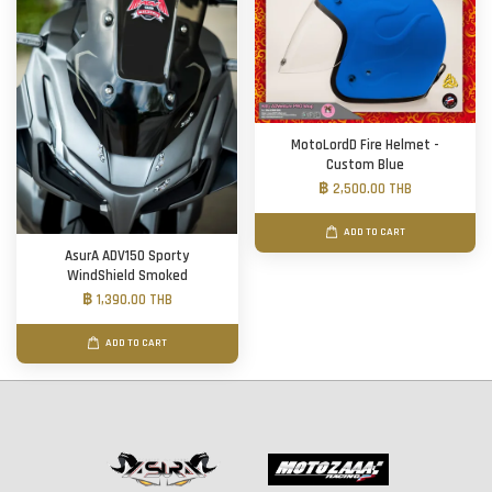
MotoLordD Fire Helmet -
Custom Blue
฿ 2,500.00 THB
ADD TO CART
AsurA ADV150 Sporty
WindShield Smoked
฿ 1,390.00 THB
ADD TO CART