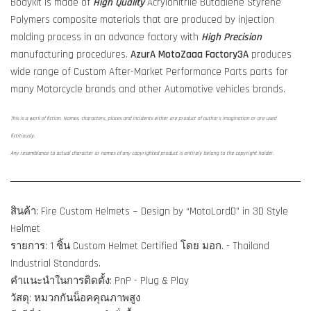
Bodykit is made of
High Quality
Acrylonitrile Butadiene Styrene
Polymers composite materials that are produced by injection
molding process in an advance factory with
High Precision
manufacturing procedures.
AzurA MotoZaaa
Factory3A
produces
wide range of Custom After-Market Performance Parts parts for
many Motorcycle brands and other Automotive vehicles brands.
This is a work of fiction. Names, characters, places and incidents either are product of author's imagination or are used
fictitiously.
Any resemblance to actual character or names of any copyrighted product is entirely belong to the copyright holder.
สินค้า: Fire Custom Helmets ~ Design by “MotoLordD” in 3D Style
Helmet
รายการ: 1 ชิ้น Custom Helmet Certified โดย มอก. - Thailand
Industrial Standards.
คำแนะนำในการติดตั้ง: PnP - Plug & Play
วัสดุ: หมวกกันน็อคคุณภาพสูง