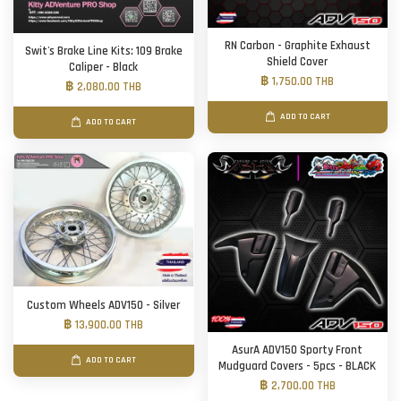
RN Carbon - Graphite Exhaust
Swit's Brake Line Kits: 109 Brake
Shield Cover
Caliper - Black
฿ 1,750.00 THB
฿ 2,080.00 THB
ADD TO CART
ADD TO CART
Custom Wheels ADV150 - Silver
฿ 13,900.00 THB
AsurA ADV150 Sporty Front
ADD TO CART
Mudguard Covers - 5pcs - BLACK
฿ 2,700.00 THB