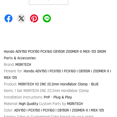
Honda ADV150 PCX150 PCX160 CB150R ZOOMER-X MSX-125 GROM
Parts & Accessories
Brand:
MORITECH
Fitment for:
Honda ADV150 |
PCX150 | PCX160 | CB150R | ZOOMER-X |
MSX-125
Product:
MORITECH V2 CNC 22.2mm Handlebar Clamp - BLUE
Items: 1 Set MORITECH
CNC 22.2mm Handlebar Clamp
Installation Instructions:
PnP - Plug & Play
Material:
High Quality
Custom Parts by
MORITECH
Color:
ADV150 |
PCX150 | PCX160 | CB150R | ZOOMER-X | MSX-125
Factory Color or Customized Color based on your order.