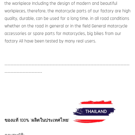
the workpiece Including the design of modern and beautiful
workpieces, therefore, the motorcycle parts of our factory are high
quality, durable, can be used for a long time. in all road conditions
whether on the road in general or in the field General motorcycle
accessories or spare parts for motorcycles, big bikes from our
factory All have been tested by many real users.
-----------------------------------------------------------------------------------
-------------------------
ของแท้ 100% 'ผลิตในประเทศไทย'