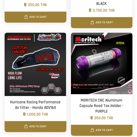
BLACK
฿ 350.00 THB
฿ 3,700.00 THB
ADD TO CART
ADD TO CART
MORITECH CNC Aluminum
Hurricane Racing Performance
Capsule Road Tax Holder -
Air Filter - Honda ADV160
PURPLE
฿ 1,000.00 THB
฿ 350.00 THB
ADD TO CART
ADD TO CART