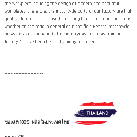
the workpiece Including the design of modern and beautiful
workpieces, therefore, the motorcycle parts of our factory are high
quality, durable, can be used for a long time. in all road conditions
whether on the road in general or in the field General motorcycle
accessories or spare parts for motorcycles, big bikes from our
factory All have been tested by many real users.
-----------------------------------------------------------------------------------
-------------------------
ของแท้ 100% 'ผลิตในประเทศไทย'