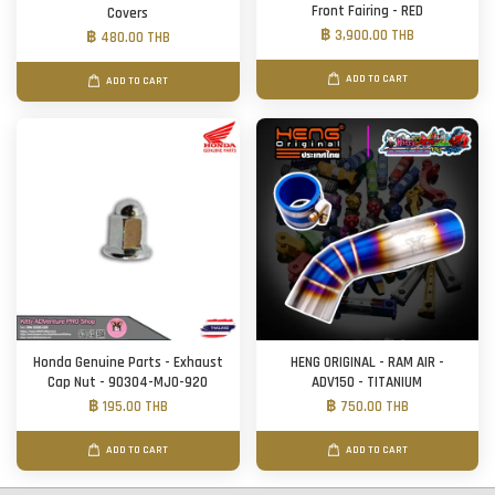
Front Fairing - RED
Covers
฿ 3,900.00 THB
฿ 480.00 THB
ADD TO CART
ADD TO CART
Honda Genuine Parts - Exhaust
HENG ORIGINAL - RAM AIR -
Cap Nut - 90304-MJ0-920
ADV150 - TITANIUM
฿ 195.00 THB
฿ 750.00 THB
ADD TO CART
ADD TO CART