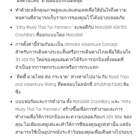
"ผลิตในไทย" ด้วยฝีมือประณีตที่สุด
ทำด้วยเหล็กคุณภาพสูงและสแตนเลสเพื่อให้มั่นใจถึงความ
ทนทานที่สามารถเก็บรายการของคุณไว้ได้อย่างปลอดภัย
"Kitty Muay Thai Tor Panniers" จะพอดีกับ MotoSkill ADV150
CrashBars ที่ออกแบบโดย MotoSkill
การตั้งค่านี้ร่วมกันจะเป็น Ultimate Adventure Concept
สำหรับการเดินทางระยะสั้นหรือการเดินทางไกลเพื่อให้แน่ใจ
ว่า ADV150 ใหม่ของคุณสมควรได้รับการปกป้องทั้งหมดที่
จำเป็นจากการตกกระแทกหรือการกระแทก
"คิตตี้ มวยไทย ต่อ กระจาด" ห่างหายไปนาน กับ Road Trips
and Adventure Riding ที่ทดสอบโดยนักขี่ #PubPabTOUR2ล้อ
ซิ่ง
แบบฟอร์มและการทำงาน ทั้ง MotoSkill CrashBars และ "Kitty
Muay Thai Tor Panniers" สร้างขึ้นเพื่อการทำงานและการ
ทำงานเพื่อให้การปกป้องและความปลอดภัยแก่ ADV Bike ของ
คุณ ไม่เพียงแต่ดูเท่และทำให้การขี่ของคุณดูเท่เท่านั้น แต่ยัง
สามารถใช้เป็นอุปกรณ์ประจำวันของคุณเพื่อเดินทางไปรอบๆ