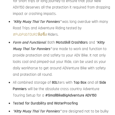
for short trips or long journey to ensure that your New
ADV150 deserves all the protection it required from dropping
impact or crashing impacts.
"
Kitty Muay Thai Tor Panniers"
was long overdue with many
Road Trips and Adventure Riding tested by
#PubPabTOUR2ล้อซิ่ง
Riders.
Form and Functional
. Both
MotoSkill
CrashBars
and
"
Kitty
Muay Thai Tor Panniers"
are made to work and function to
provide protection and safety to your ADV Bike. It not only
looks cool and pimped-out your Ride, can be used as your
daily workhorse to get around ADVenture Bike with safety
and protection all round.
All combined storage of
80L
iters with
Top Box
and all
Side
Panniers
will be the absolute cross country Adventure
Touring Setup for a
#SmallBikeBigAdventure ADV150
Tested for Durability and WaterProofing
"
Kitty Muay Thai Tor Panniers"
are designed not to be bulky