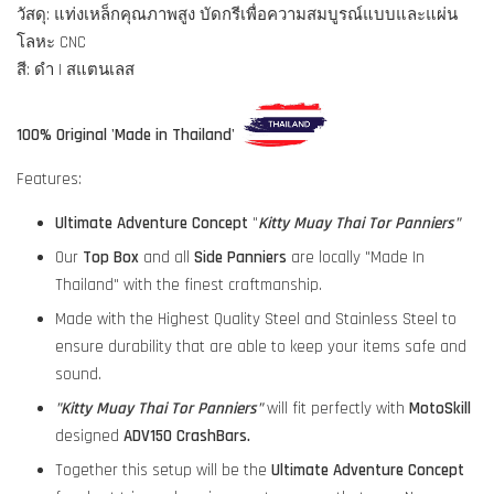
วัสดุ: แท่งเหล็กคุณภาพสูง บัดกรีเพื่อความสมบูรณ์แบบและแผ่น
โลหะ CNC
สี: ดำ | สแตนเลส
100% Original 'Made in Thailand'
Features:
Ultimate Adventure Concept
"
Kitty Muay Thai Tor Panniers"
Our
Top Box
and all
Side Panniers
are locally "Made In
Thailand" with the finest craftmanship.
Made with the Highest Quality Steel and Stainless Steel to
ensure durability that are able to keep your items safe and
sound.
"
Kitty Muay Thai Tor Panniers"
will fit perfectly with
MotoSkill
designed
ADV150 CrashBars.
Together this setup will be the
Ultimate Adventure Concept