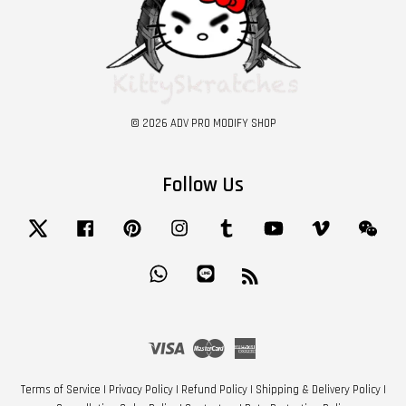
© 2026 ADV PRO MODIFY SHOP
Follow Us
Twitter
Facebook
Pinterest
Instagram
Tumblr
YouTube
Vimeo
Wech
Whatsapp
Line
RSS
Visa
Master
American
Express
Terms of Service
|
Privacy Policy
|
Refund Policy
|
Shipping & Delivery Policy
|