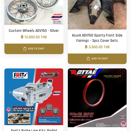
Custom Wheels ADV150 - Silver
AsurA ADV150 Sporty Front Side
฿ 13,900.00 THB
Fairings - 3pcs Cover Sets
฿ 3,900.00 THB
ADD TO CART
ADD TO CART
Swit's Brake Line Kits: Radial