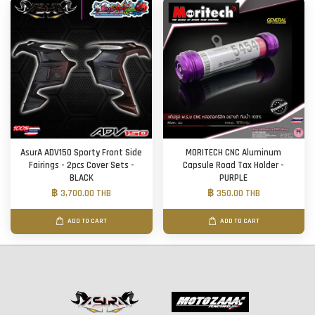
AsurA ADV150 Sporty Front Side
MORITECH CNC Aluminum
Fairings - 2pcs Cover Sets -
Capsule Road Tax Holder -
BLACK
PURPLE
฿ 3,700.00 THB
฿ 350.00 THB
ADD TO CART
ADD TO CART