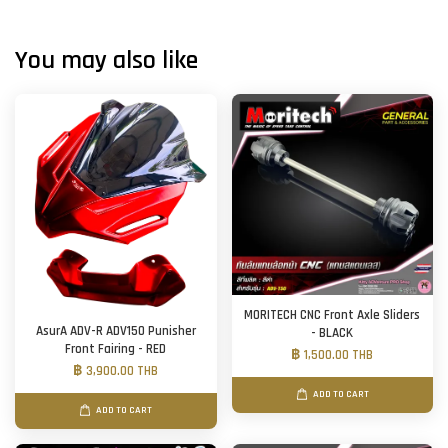
You may also like
MORITECH CNC Front Axle Sliders
AsurA ADV-R ADV150 Punisher
- BLACK
Front Fairing - RED
฿ 1,500.00 THB
฿ 3,900.00 THB
ADD TO CART
ADD TO CART