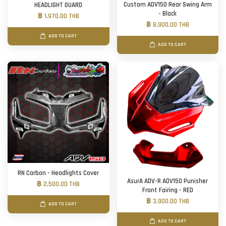
Custom ADV150 Rear Swing Arm
HEADLIGHT GUARD
- Black
฿ 1,970.00 THB
฿ 8,900.00 THB
ADD TO CART
ADD TO CART
RN Carbon - Headlights Cover
AsurA ADV-R ADV150 Punisher
฿ 2,500.00 THB
Front Fairing - RED
฿ 3,900.00 THB
ADD TO CART
ADD TO CART