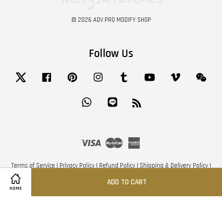
© 2026 ADV PRO MODIFY SHOP
Follow Us
Twitter
Facebook
Pinterest
Instagram
Tumblr
YouTube
Vimeo
Wech
Whatsapp
Line
RSS
Visa
Master
American
Express
Terms of Service
|
Privacy Policy
|
Refund Policy
|
Shipping & Delivery Policy
|
Cancellation Order Policy
|
Contact us
|
Data Protection Policy
ADD TO CART
Share on Facebook
Share on Twitter
HOME