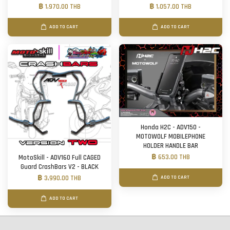
฿ 1,970.00 THB
฿ 1,057.00 THB
ADD TO CART
ADD TO CART
Honda H2C - ADV150 -
MOTOWOLF MOBILEPHONE
HOLDER HANDLE BAR
฿ 653.00 THB
MotoSkill - ADV160 Full CAGED
Guard CrashBars V2 - BLACK
฿ 3,990.00 THB
ADD TO CART
ADD TO CART