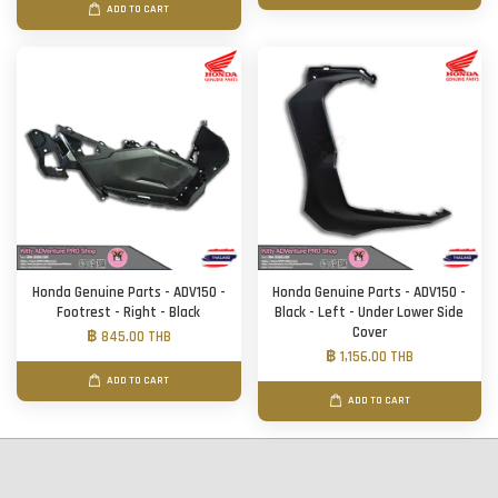
ADD TO CART
Honda Genuine Parts - ADV150 -
Honda Genuine Parts - ADV150 -
Footrest - Right - Black
Black - Left - Under Lower Side
Cover
฿ 845.00 THB
฿ 1,156.00 THB
ADD TO CART
ADD TO CART