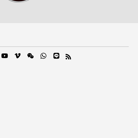
m
mblr
YouTube
Vimeo
Wechat
Whatsapp
Line
RSS