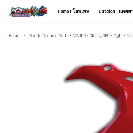
Home | โฮมเพจ
Catalog | แคตต
›
Home
Honda Genuine Parts - ADV150 - Glossy RED - Right - Fro