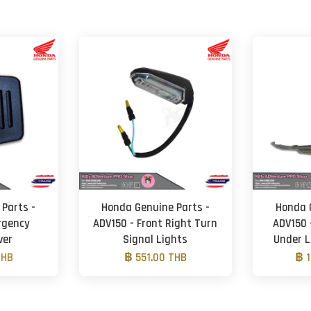
Parts -
Honda Genuine Parts -
Honda 
rgency
ADV150 - Front Right Turn
ADV150 -
ver
Signal Lights
Under L
THB
฿ 551.00 THB
฿ 1