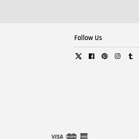
Follow Us
Twitter
Facebook
Pinterest
Instagra
Tu
Visa
Master
American