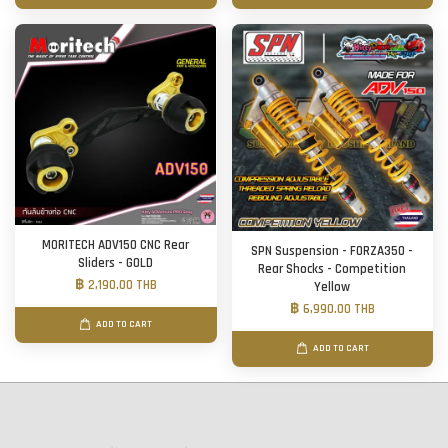
MORITECH ADV150 CNC Rear
SPN Suspension - FORZA350 -
Sliders - GOLD
Rear Shocks - Competition
฿ 2,190.00 THB
Yellow
฿ 6,990.00 THB
ADD TO CART
ADD TO CART