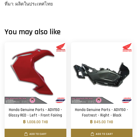
ที่มา: ผลิตในประเทศไทย
You may also like
Honda Genuine Parts - ADV150 -
Honda Genuine Parts - ADV150 -
Glossy RED - Left - Front Fairing
Footrest - Right - Black
฿ 1,008.00 THB
฿ 845.00 THB
ADD TO CART
ADD TO CART