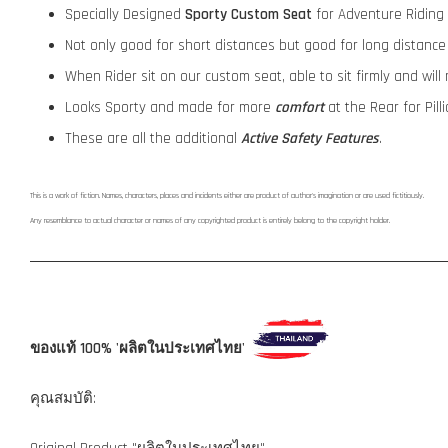
Specially Designed
Sporty Custom Seat
for Adventure Riding
Not only good for short distances but good for long distance 
When Rider sit on our custom seat, able to sit firmly and will
Looks Sporty and made for more
comfort
at the Rear for Pill
These are all the additional
Active Safety Features
.
This is a work of fiction. Names, characters, places and incidents either are product of author's imagination or are used fictitiously.
Any resemblance to actual character or names of any copyrighted product is entirely belong to the copyright holder.
ของแท้ 100% 'ผลิตในประเทศไทย'
คุณสมบัติ: