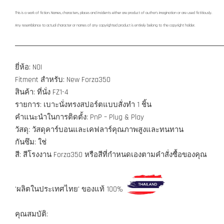
This is a work of fiction. Names, characters, places and incidents either are product of author's imagination or are used fictitiously.
Any resemblance to actual character or names of any copyrighted product is entirely belong to the copyright holder.
ยี่ห้อ: NOI
Fitment สำหรับ: New Forza350
สินค้า: ที่นั่ง FZ1-4
รายการ: เบาะนั่งทรงสปอร์ตแบบสั่งทำ 1 ชิ้น
คำแนะนำในการติดตั้ง: PnP – Plug & Play
วัสดุ: วัสดุคาร์บอนและเคฟลาร์คุณภาพสูงและทนทาน
กันซึม: ใช่
สี: สีโรงงาน Forza350 หรือสีที่กำหนดเองตามคำสั่งซื้อของคุณ
'ผลิตในประเทศไทย' ของแท้ 100%
คุณสมบัติ: