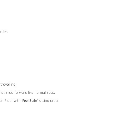
order.
travelling.
 not slide forward like normal seat.
ion Rider with ‘
Feel Safe
‘ sitting area.