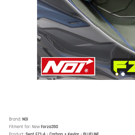
Brand:
NOI
Fitment for: New
Forza350
Product:
Seat FZ1-4 - Carbon + Kevlar - BLUELINE