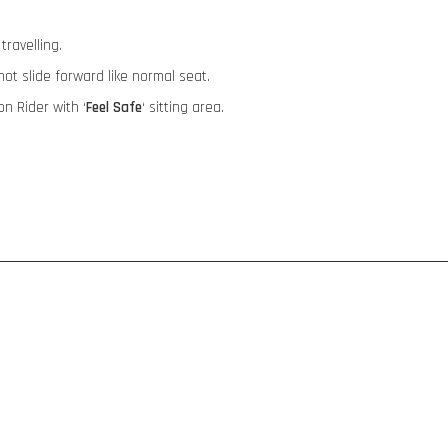
travelling.
 not slide forward like normal seat.
ion Rider with ‘
Feel Safe
‘ sitting area.