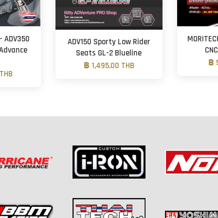
- ADV350
MORITECH
ADV150 Sporty Low Rider
 Advance
CNC
Seats GL-2 Blueline
฿ 
฿ 1,495.00 THB
 THB