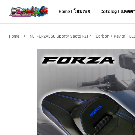
Home | โฮมเพจ
Catalog | แคตต
›
Home
NOI FORZA350 Sporty Seats FZ1-4 - Carbon + Kevlar - BL