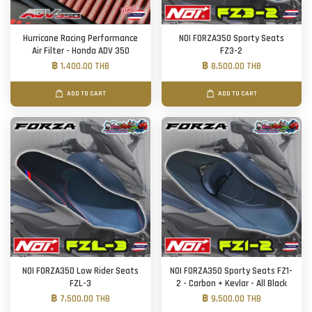
Hurricane Racing Performance
NOI FORZA350 Sporty Seats
Air Filter - Honda ADV 350
FZ3-2
฿ 1,400.00 THB
฿ 8,500.00 THB
ADD TO CART
ADD TO CART
NOI FORZA350 Low Rider Seats
NOI FORZA350 Sporty Seats FZ1-
FZL-3
2 - Carbon + Kevlar - All Black
฿ 7,500.00 THB
฿ 9,500.00 THB