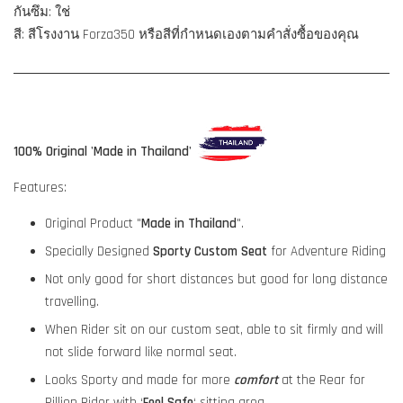
กันซึม: ใช่
สี: สีโรงงาน Forza350 หรือสีที่กำหนดเองตามคำสั่งซื้อของคุณ
100% Original 'Made in Thailand'
Features:
Original Product "
Made in Thailand
".
Specially Designed
Sporty Custom Seat
for Adventure Riding
Not only good for short distances but good for long distance
travelling.
When Rider sit on our custom seat, able to sit firmly and will
not slide forward like normal seat.
Looks Sporty and made for more
comfort
at the Rear for
Pillion Rider with ‘
Feel Safe
‘ sitting area.