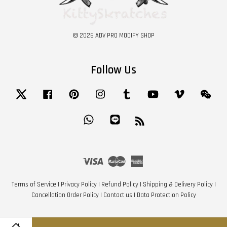
© 2026 ADV PRO MODIFY SHOP
Follow Us
Twitter
Facebook
Pinterest
Instagram
Tumblr
YouTube
Vimeo
Wech
Whatsapp
Line
RSS
Visa
Master
American
Express
Terms of Service
|
Privacy Policy
|
Refund Policy
|
Shipping & Delivery Policy
|
Cancellation Order Policy
|
Contact us
|
Data Protection Policy