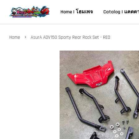
Home | โฮมเพจ
Catalog | แคตต
›
Home
AsurA ADV150 Sporty Rear Rack Set - RED