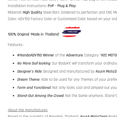
Installation Instructions:
PnP - Plug & Play
Material:
High Quality
Steel Bars Soldered to perfection and CNC Me
Color: ADV150 Factory Color or Customized Color based on your or
100% Original 'Made in Thailand'
Features:
#HondaADV150
Winner
of the
Adventure
Category "
H2C MOTO
No More Dull looking
. Our BodyKit will transform your ordina
Designer's Ride
. Designed and manufactured by
AsurA MotoZ
Dream Theme
. Able to be used for any Themes of your prefe
Form and Functional
. Not only looks cool and pimped-out yo
Stand-Out Among the Crowd
. Not the Same anymore, Stand-O
About the manufacturer:
Based in the outskirts of Bangkok, Thailand,
AsurA MotoZaaa
Bodyk