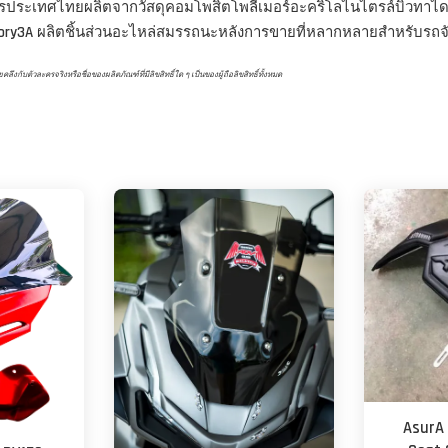
ครประเทศไทยผลิตจากวัสดุคอมโพสิตโพลีเมอร์อะคริโลไนไตรล์บิวทาได
ory3A
ผลิตชิ้นส่วนอะไหล่สมรรถนะหลังการขายที่หลากหลายสำหรับรถจัก
ับตัวละครจริงหรือชื่อของผลิตภัณฑ์ที่มีลิขสิทธิ์ใด ๆ เป็นของผู้ถือลิขสิทธิ์ทั้งหมด
AsurA