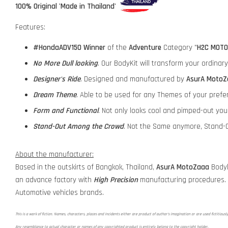
100% Original 'Made in Thailand'
Features:
#HondaADV150
Winner
of the
Adventure
Category "
H2C MOTO
No More Dull looking
. Our BodyKit will transform your ordina
Designer's Ride
. Designed and manufactured by
AsurA MotoZ
Dream Theme
. Able to be used for any Themes of your prefe
Form and Functional
. Not only looks cool and pimped-out yo
Stand-Out Among the Crowd
. Not the Same anymore, Stand-O
About the manufacturer:
Based in the outskirts of Bangkok, Thailand,
AsurA MotoZaaa
Bodyk
an advance factory with
High Precision
manufacturing procedures.
Automotive vehicles brands.
This is a work of fiction. Names, characters, places and incidents either are product of author's imagination or are used fictitiousl
Any resemblance to actual character or names of any copyrighted product is entirely belong to the copyright holder.