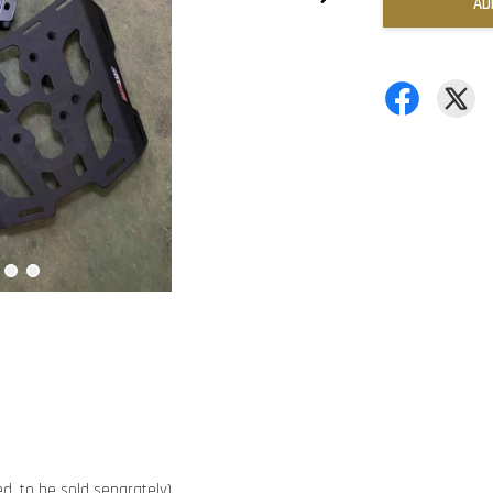
AD
ed, to be sold separately)