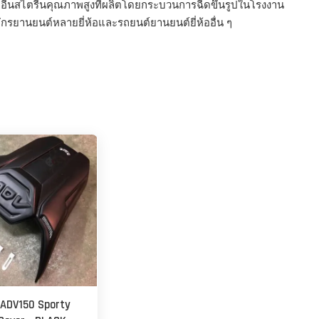
อีนสไตรีนคุณภาพสูงที่ผลิตโดยกระบวนการฉีดขึ้นรูปในโรงงาน
รยานยนต์หลายยี่ห้อและรถยนต์ยานยนต์ยี่ห้ออื่น ๆ
 ADV150 Sporty