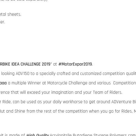
tal sheets.
der.
RBIKE IDEA CHALLENGE 2019
" at
#MotorExpor2019
.
ry looking ADV150 to a specially crafted and customized competition qua
aaa
a multiple Winner at Motorcycle Challenge and various Competition
rence that will exceed your imagination and your Team of Riders.
ur Ride, can be used as your daily workhorse to get around ADVenture B
ut and Shine from the rest of the competition when you go for Rides, 
it is made of
High Quality
Acrylonitrile Butadiene Styrene Polymers comp