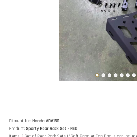
Fitment for:
Honda ADV150
Product:
Sporty Rear Rack Set
- RED
Items: 1 Set of Rear Rack Sets (*Soft Pannier Top Bag is not includ