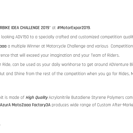
RBIKE IDEA CHALLENGE 2019
" at
#MotorExpor2019
.
ry looking ADV150 to a specially crafted and customized competition qua
aaa
a multiple Winner at Motorcycle Challenge and various Competition
rence that will exceed your imagination and your Team of Riders.
ur Ride, can be used as your daily workhorse to get around ADVenture B
ut and Shine from the rest of the competition when you go for Rides, 
it is made of
High Quality
Acrylonitrile Butadiene Styrene Polymers comp
AzurA MotoZaaa
Factory3A
produces wide range of Custom After-Marke
y.