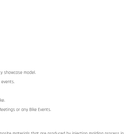
lity showcase model.
 events.
ike.
Meetings or any Bike Events.
osite materials that are produced by injection molding process in