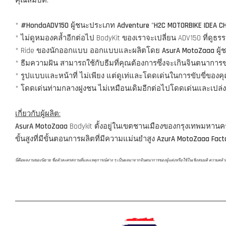
คุณสมบัติ:
*
#HondaADV150
ผู้ชนะประเภท
Adventure
"
H2C MOTORBIKE IDEA C
* ไม่ดูหมองคล้ำอีกต่อไป BodyKit ของเราจะเปลี่ยน ADV150 ที่ด
* Ride ของนักออกแบบ ออกแบบและผลิตโดย
AsurA MotoZaaa
ผู้
* ธีมความฝัน สามารถใช้กับธีมที่คุณต้องการซึ่งจะเกินจินตนากา
* รูปแบบและหน้าที่ ไม่เพียง แต่ดูเท่และโดดเด่นในการขับขี่ของ
* โดดเด่นท่ามกลางฝูงชน ไม่เหมือนเดิมอีกต่อไปโดดเด่นและเปล่ง
เกี่ยวกับผู้ผลิต:
AsurA MotoZaaa
Bodykit ตั้งอยู่ในเขตชานเมืองของกรุงเทพมหาน
ขั้นสูงที่มีขั้นตอนการผลิตที่มีความแม่นยำสูง
AzurA MotoZaaa Fact
นี่คือผลงานของนิยาย ชื่อตัวละครสถานที่และเหตุการณ์ต่าง ๆ เป็นผลมาจากจินตนาการของผู้แต่งหรือใช้ในเชิงสมมติ ความคล้ายคลึงก