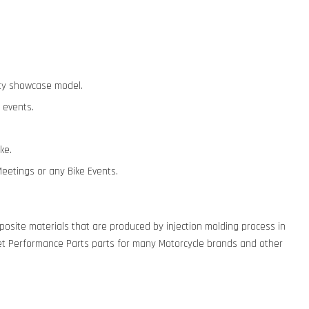
lity showcase model.
 events.
ike.
Meetings or any Bike Events.
osite materials that are produced by injection molding process in
t Performance Parts parts for many Motorcycle brands and other