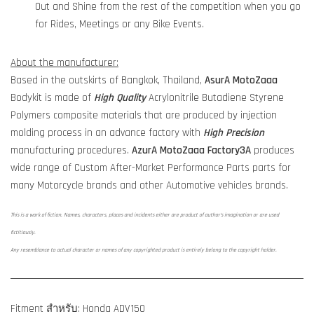
Out and Shine from the rest of the competition when you go
for Rides, Meetings or any Bike Events.
About the manufacturer:
Based in the outskirts of Bangkok, Thailand,
AsurA MotoZaaa
Bodykit is made of
High Quality
Acrylonitrile Butadiene Styrene
Polymers composite materials that are produced by injection
molding process in an advance factory with
High Precision
manufacturing procedures.
AzurA MotoZaaa
Factory3A
produces
wide range of Custom After-Market Performance Parts parts for
many Motorcycle brands and other Automotive vehicles brands.
This is a work of fiction. Names, characters, places and incidents either are product of author's imagination or are used
fictitiously.
Any resemblance to actual character or names of any copyrighted product is entirely belong to the copyright holder.
Fitment สำหรับ: Honda ADV150