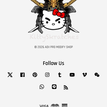
© 2026 ADV PRO MODIFY SHOP
Follow Us
Twitter
Facebook
Pinterest
Instagram
Tumblr
YouTube
Vimeo
Wech
Whatsapp
Line
RSS
Visa
Master
American