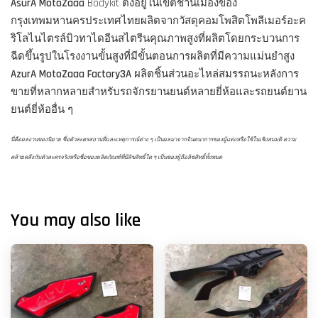
AsurA MotoZaaa
Bodykit ตั้งอยู่ในเขตชานเมืองของ
กรุงเทพมหานครประเทศไทยผลิตจากวัสดุคอมโพสิตโพลีเมอร์อะค
ริโลไนไตรล์บิวทาไดอีนสไตรีนคุณภาพสูงที่ผลิตโดยกระบวนการ
ฉีดขึ้นรูปในโรงงานขั้นสูงที่มีขั้นตอนการผลิตที่มีความแม่นยำสูง
AzurA MotoZaaa Factory3A
ผลิตชิ้นส่วนอะไหล่สมรรถนะหลังการ
ขายที่หลากหลายสำหรับรถจักรยานยนต์หลายยี่ห้อและรถยนต์ยาน
ยนต์ยี่ห้ออื่น ๆ
นี่คือผลงานของนิยาย ชื่อตัวละครสถานที่และเหตุการณ์ต่าง ๆ เป็นผลมาจากจินตนาการของผู้แต่งหรือใช้ในเชิงสมมติ ความ
คล้ายคลึงกับตัวละครจริงหรือชื่อของผลิตภัณฑ์ที่มีลิขสิทธิ์ใด ๆ เป็นของผู้ถือลิขสิทธิ์ทั้งหมด
You may also like