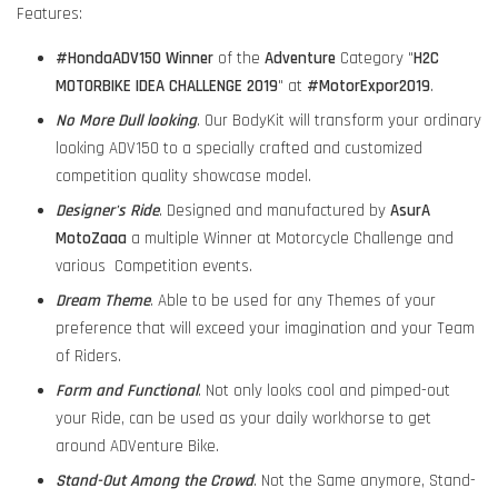
Features:
#HondaADV150
Winner
of the
Adventure
Category "
H2C
MOTORBIKE IDEA CHALLENGE 2019
" at
#MotorExpor2019
.
No More Dull looking
. Our BodyKit will transform your ordinary
looking ADV150 to a specially crafted and customized
competition quality showcase model.
Designer's Ride
. Designed and manufactured by
AsurA
MotoZaaa
a multiple Winner at Motorcycle Challenge and
various Competition events.
Dream Theme
. Able to be used for any Themes of your
preference that will exceed your imagination and your Team
of Riders.
Form and Functional
. Not only looks cool and pimped-out
your Ride, can be used as your daily workhorse to get
around ADVenture Bike.
Stand-Out Among the Crowd
. Not the Same anymore, Stand-