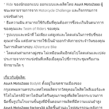
* Ride ของนักออกแบบ ออกแบบและผลิตโดย
AsurA MotoZaaa
ผู้
ชนะหลายรายการจาก Motorcycle Challenge และกิจกรรมการ
แข่งขันต่างๆ
* ธีมความฝัน สามารถใช้กับธีมที่คุณต้องการซึ่งจะเกินจินตนาการ
ของคุณและ Team of Riders ของคุณ
* รูปแบบและหน้าที่ ไม่เพียง แต่ดูเท่และโดดเด่นในการขับขี่ของ
คุณเท่านั้น แต่ยังสามารถใช้เป็นม้าออกกำลังกายประจำวันของคุณ
ในการเดินทางรอบ ADVenture Bike
* โดดเด่นท่ามกลางฝูงชน ไม่เหมือนเดิมอีกต่อไปโดดเด่นและเปล่ง
ประกายจากการแข่งขันที่เหลือเมื่อคุณไปขี่การประชุมหรืองาน
จักรยานใด ๆ
เกี่ยวกับผู้ผลิต:
AsurA MotoZaaa
Bodykit ตั้งอยู่ในเขตชานเมืองของ
กรุงเทพมหานครประเทศไทยผลิตจากวัสดุคอมโพสิตโพลีเมอร์อะค
ริโลไนไตรล์บิวทาไดอีนสไตรีนคุณภาพสูงที่ผลิตโดยกระบวนการ
ฉีดขึ้นรูปในโรงงานขั้นสูงที่มีขั้นตอนการผลิตที่มีความแม่นยำสูง
AzurA MotoZaaa Factory3A
ผลิตชิ้นส่วนอะไหล่สมรรถนะหลังการ