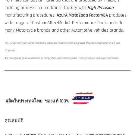
Polymers composite materials that are produced by injection
molding process in an advance factory with
High Precision
manufacturing procedures.
AzurA MotoZaaa
Factory3A
produces
wide range of Custom After-Market Performance Parts parts for
many Motorcycle brands and other Automotive vehicles brands.
This is a work of fiction. Names, characters, places and incidents either are product of author's imagination or are used
fictitiously.
Any resemblance to actual character or names of any copyrighted product is entirely belong to the copyright holder.
'ผลิตในประเทศไทย' ของแท้ 100%
คุณสมบัติ: