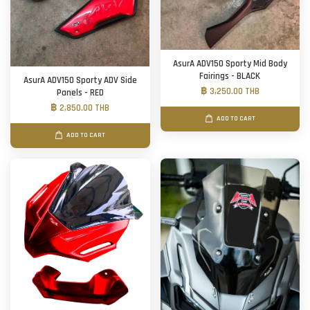
AsurA ADV150 Sporty Mid Body
Fairings - BLACK
AsurA ADV150 Sporty ADV Side
฿ 3,250.00 THB
Panels - RED
฿ 2,850.00 THB
ADD TO CART
ADD TO CART