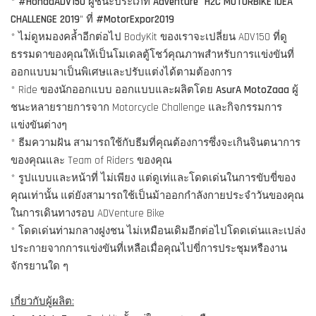
*
#HondaADV150
ผู้ชนะประเภท
Adventure
"
H2C MOTORBIKE IDEA
CHALLENGE 2019
" ที่
#MotorExpor2019
* ไม่ดูหมองคล้ำอีกต่อไป BodyKit ของเราจะเปลี่ยน ADV150 ที่ดู
ธรรมดาของคุณให้เป็นโมเดลตู้โชว์คุณภาพสำหรับการแข่งขันที่
ออกแบบมาเป็นพิเศษและปรับแต่งได้ตามต้องการ
* Ride ของนักออกแบบ ออกแบบและผลิตโดย
AsurA MotoZaaa
ผู้
ชนะหลายรายการจาก Motorcycle Challenge และกิจกรรมการ
แข่งขันต่างๆ
* ธีมความฝัน สามารถใช้กับธีมที่คุณต้องการซึ่งจะเกินจินตนาการ
ของคุณและ Team of Riders ของคุณ
* รูปแบบและหน้าที่ ไม่เพียง แต่ดูเท่และโดดเด่นในการขับขี่ของ
คุณเท่านั้น แต่ยังสามารถใช้เป็นม้าออกกำลังกายประจำวันของคุณ
ในการเดินทางรอบ ADVenture Bike
* โดดเด่นท่ามกลางฝูงชน ไม่เหมือนเดิมอีกต่อไปโดดเด่นและเปล่ง
ประกายจากการแข่งขันที่เหลือเมื่อคุณไปขี่การประชุมหรืองาน
จักรยานใด ๆ
เกี่ยวกับผู้ผลิต: