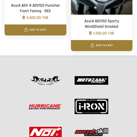
AsurA ADV-R ADV150 Punisher
Front Fairing - RED
฿ 3,900.00 THB
AsurA ADV150 Sporty
WindShield Smoked
ADD TO CART
฿ 1,390.00 THB
ADD TO CART