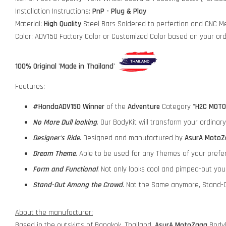
Installation Instructions:
PnP - Plug & Play
Material:
High Quality
Steel Bars Soldered to perfection and CNC Me
Color: ADV150 Factory Color or Customized Color based on your or
100% Original 'Made in Thailand'
Features:
#HondaADV150
Winner
of the
Adventure
Category "
H2C MOTO
No More Dull looking
. Our BodyKit will transform your ordina
Designer's Ride
. Designed and manufactured by
AsurA MotoZ
Dream Theme
. Able to be used for any Themes of your prefe
Form and Functional
. Not only looks cool and pimped-out yo
Stand-Out Among the Crowd
. Not the Same anymore, Stand-O
About the manufacturer:
Based in the outskirts of Bangkok, Thailand,
AsurA MotoZaaa
Bodyk