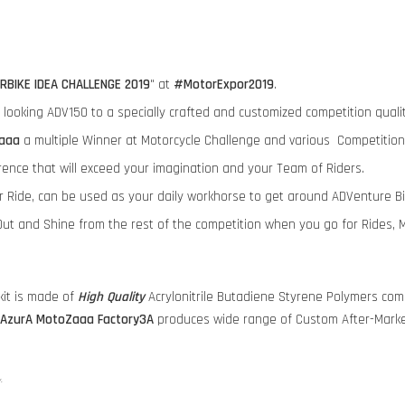
RBIKE IDEA CHALLENGE 2019
" at
#MotorExpor2019
.
ry looking ADV150 to a specially crafted and customized competition qua
aaa
a multiple Winner at Motorcycle Challenge and various Competition
rence that will exceed your imagination and your Team of Riders.
ur Ride, can be used as your daily workhorse to get around ADVenture B
ut and Shine from the rest of the competition when you go for Rides, 
it is made of
High Quality
Acrylonitrile Butadiene Styrene Polymers comp
AzurA MotoZaaa
Factory3A
produces wide range of Custom After-Marke
y.