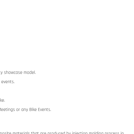
lity showcase model.
 events.
ike.
Meetings or any Bike Events.
osite materials that are produced by injection molding process in