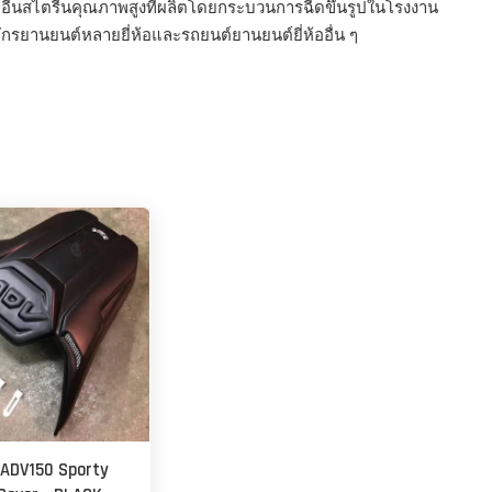
อีนสไตรีนคุณภาพสูงที่ผลิตโดยกระบวนการฉีดขึ้นรูปในโรงงาน
รยานยนต์หลายยี่ห้อและรถยนต์ยานยนต์ยี่ห้ออื่น ๆ
 ADV150 Sporty