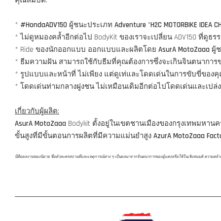
คุณสมบัติ:
*
#HondaADV150
ผู้ชนะประเภท
Adventure
"
H2C MOTORBIKE IDEA C
* ไม่ดูหมองคล้ำอีกต่อไป BodyKit ของเราจะเปลี่ยน ADV150 ที่ด
* Ride ของนักออกแบบ ออกแบบและผลิตโดย
AsurA MotoZaaa
ผู้
* ธีมความฝัน สามารถใช้กับธีมที่คุณต้องการซึ่งจะเกินจินตนากา
* รูปแบบและหน้าที่ ไม่เพียง แต่ดูเท่และโดดเด่นในการขับขี่ของ
* โดดเด่นท่ามกลางฝูงชน ไม่เหมือนเดิมอีกต่อไปโดดเด่นและเปล่ง
เกี่ยวกับผู้ผลิต:
AsurA MotoZaaa
Bodykit ตั้งอยู่ในเขตชานเมืองของกรุงเทพมหาน
ขั้นสูงที่มีขั้นตอนการผลิตที่มีความแม่นยำสูง
AzurA MotoZaaa Fact
นี่คือผลงานของนิยาย ชื่อตัวละครสถานที่และเหตุการณ์ต่าง ๆ เป็นผลมาจากจินตนาการของผู้แต่งหรือใช้ในเชิงสมมติ ความคล้ายคลึงก