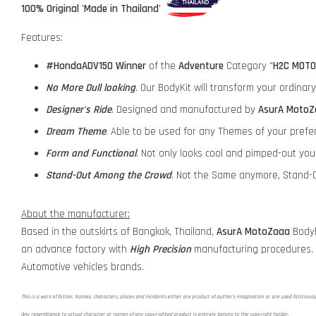
100% Original 'Made in Thailand'
Features:
#HondaADV150
Winner
of the
Adventure
Category "
H2C MOTO
No More Dull looking
. Our BodyKit will transform your ordina
Designer's Ride
. Designed and manufactured by
AsurA MotoZ
Dream Theme
. Able to be used for any Themes of your prefe
Form and Functional
. Not only looks cool and pimped-out yo
Stand-Out Among the Crowd
. Not the Same anymore, Stand-O
About the manufacturer:
Based in the outskirts of Bangkok, Thailand,
AsurA MotoZaaa
Bodyk
an advance factory with
High Precision
manufacturing procedures.
Automotive vehicles brands.
This is a work of fiction. Names, characters, places and incidents either are product of author's imagination or are used fictitiousl
Any resemblance to actual character or names of any copyrighted product is entirely belong to the copyright holder.