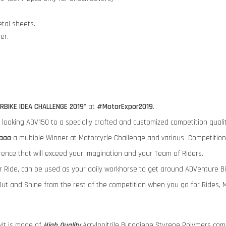
tal sheets.
der.
RBIKE IDEA CHALLENGE 2019
" at
#MotorExpor2019
.
ry looking ADV150 to a specially crafted and customized competition qua
aaa
a multiple Winner at Motorcycle Challenge and various Competition
rence that will exceed your imagination and your Team of Riders.
ur Ride, can be used as your daily workhorse to get around ADVenture B
ut and Shine from the rest of the competition when you go for Rides, 
it is made of
High Quality
Acrylonitrile Butadiene Styrene Polymers comp