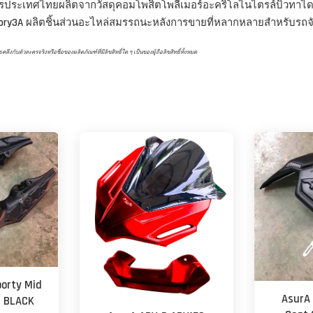
ครประเทศไทยผลิตจากวัสดุคอมโพสิตโพลีเมอร์อะคริโลไนไตรล์บิวทาได
ory3A
ผลิตชิ้นส่วนอะไหล่สมรรถนะหลังการขายที่หลากหลายสำหรับรถจัก
ับตัวละครจริงหรือชื่อของผลิตภัณฑ์ที่มีลิขสิทธิ์ใด ๆ เป็นของผู้ถือลิขสิทธิ์ทั้งหมด
orty Mid
AsurA
- BLACK