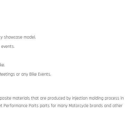
lity showcase model.
 events.
ike.
Meetings or any Bike Events.
osite materials that are produced by injection molding process in
t Performance Parts parts for many Motorcycle brands and other