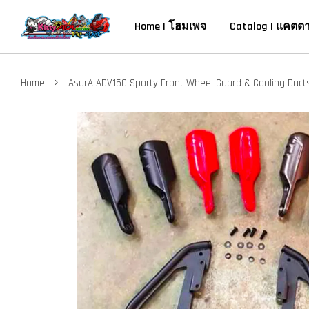
Home | โฮมเพจ
Catalog | แคตต
›
Home
AsurA ADV150 Sporty Front Wheel Guard & Cooling Duct