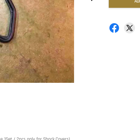
AD
e 1Set / 2pcs only for Shock Covers)