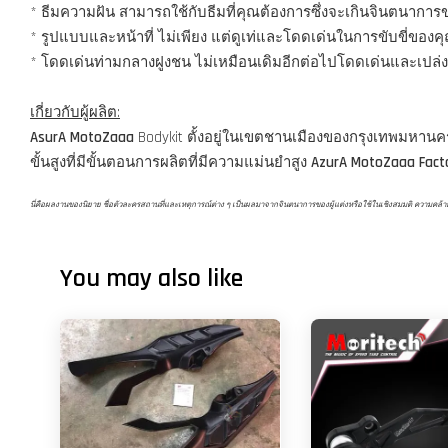
* ธีมความฝัน สามารถใช้กับธีมที่คุณต้องการซึ่งจะเกินจินตนากา
* รูปแบบและหน้าที่ ไม่เพียง แต่ดูเท่และโดดเด่นในการขับขี่ของ
* โดดเด่นท่ามกลางฝูงชน ไม่เหมือนเดิมอีกต่อไปโดดเด่นและเปล่ง
เกี่ยวกับผู้ผลิต:
AsurA MotoZaaa
Bodykit ตั้งอยู่ในเขตชานเมืองของกรุงเทพมหาน
ขั้นสูงที่มีขั้นตอนการผลิตที่มีความแม่นยำสูง
AzurA MotoZaaa Fact
นี่คือผลงานของนิยาย ชื่อตัวละครสถานที่และเหตุการณ์ต่าง ๆ เป็นผลมาจากจินตนาการของผู้แต่งหรือใช้ในเชิงสมมติ ความคล้ายคลึงก
You may also like