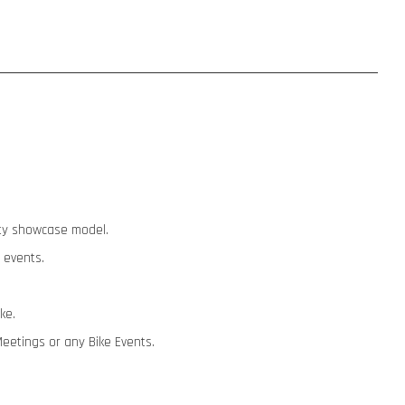
lity showcase model.
 events.
ike.
Meetings or any Bike Events.