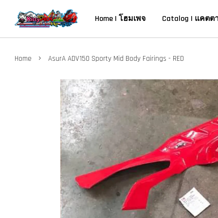
Home | โฮมเพจ
Catalog | แคตต
›
Home
AsurA ADV150 Sporty Mid Body Fairings - RED