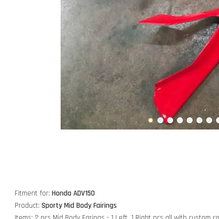
Fitment for:
Honda ADV150
Product:
Sporty Mid Body Fairings
Items: 2 pcs
Mid Body
Farings - 1 Left, 1 Right pcs all with custom c