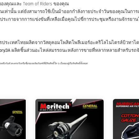
รของคุณและ Team of Riders ของคุณ
คุณเท่านั้น แต่ยังสามารถใช้เป็นม้าออกกำลังกายประจำวันของคุณในการ
ประกายจากการแข่งขันที่เหลือเมื่อคุณไปขี่การประชุมหรืองานจักรยาน
ครประเทศไทยผลิตจากวัสดุคอมโพสิตโพลีเมอร์อะคริโลไนไตรล์บิวทาได
ory3A
ผลิตชิ้นส่วนอะไหล่สมรรถนะหลังการขายที่หลากหลายสำหรับรถจัก
ับตัวละครจริงหรือชื่อของผลิตภัณฑ์ที่มีลิขสิทธิ์ใด ๆ เป็นของผู้ถือลิขสิทธิ์ทั้งหมด