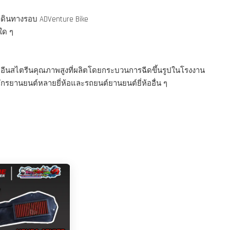
เดินทางรอบ ADVenture Bike
ใด ๆ
อีนสไตรีนคุณภาพสูงที่ผลิตโดยกระบวนการฉีดขึ้นรูปในโรงงาน
รยานยนต์หลายยี่ห้อและรถยนต์ยานยนต์ยี่ห้ออื่น ๆ