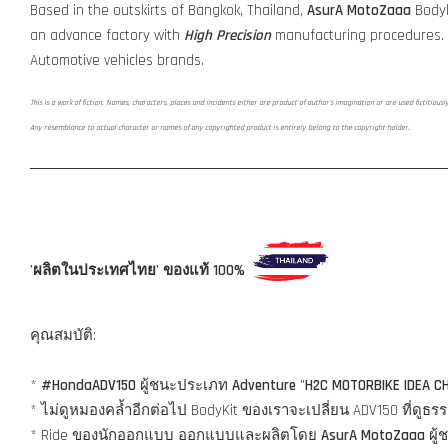
Based in the outskirts of Bangkok, Thailand,
AsurA MotoZaaa
Bodyk
an advance factory with
High Precision
manufacturing procedures.
Automotive vehicles brands.
This is a work of fiction. Names, characters, places and incidents either are product of author's imagination or are used fictitiousl
Any resemblance to actual character or names of any copyrighted product is entirely belong to the copyright holder.
'ผลิตในประเทศไทย' ของแท้ 100%
คุณสมบัติ:
*
#HondaADV150
ผู้ชนะประเภท
Adventure
"
H2C MOTORBIKE IDEA C
* ไม่ดูหมองคล้ำอีกต่อไป BodyKit ของเราจะเปลี่ยน ADV150 ที่ด
* Ride ของนักออกแบบ ออกแบบและผลิตโดย
AsurA MotoZaaa
ผู้