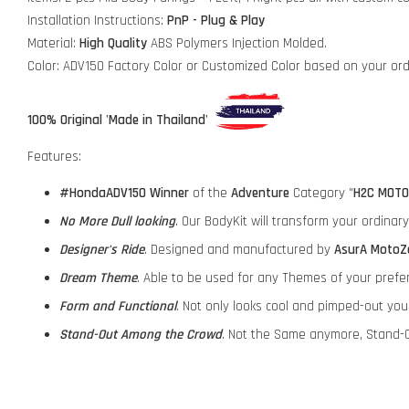
Installation Instructions:
PnP - Plug & Play
Material:
High Quality
ABS Polymers Injection Molded.
Color: ADV150 Factory Color or Customized Color based on your or
100% Original 'Made in Thailand'
Features:
#HondaADV150
Winner
of the
Adventure
Category "
H2C MOTO
No More Dull looking
. Our BodyKit will transform your ordina
Designer's Ride
. Designed and manufactured by
AsurA MotoZ
Dream Theme
. Able to be used for any Themes of your prefe
Form and Functional
. Not only looks cool and pimped-out yo
Stand-Out Among the Crowd
. Not the Same anymore, Stand-O