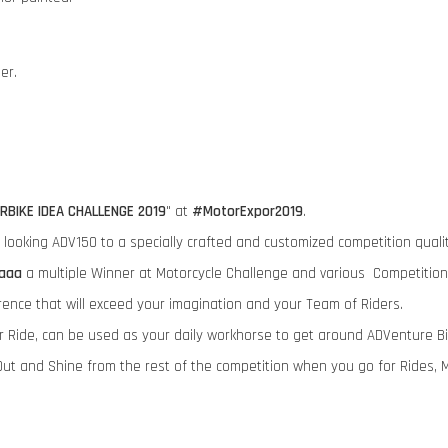
der.
RBIKE IDEA CHALLENGE 2019
" at
#MotorExpor2019
.
ry looking ADV150 to a specially crafted and customized competition qua
aaa
a multiple Winner at Motorcycle Challenge and various Competition
rence that will exceed your imagination and your Team of Riders.
ur Ride, can be used as your daily workhorse to get around ADVenture B
ut and Shine from the rest of the competition when you go for Rides, 