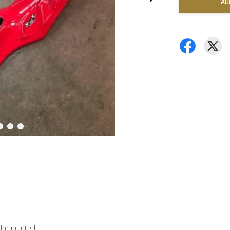
AD
olor painted.