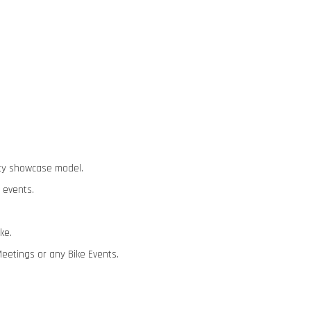
lity showcase model.
 events.
ike.
Meetings or any Bike Events.