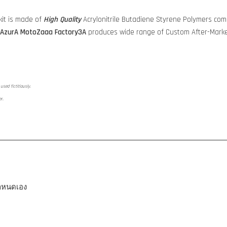
it is made of
High Quality
Acrylonitrile Butadiene Styrene Polymers comp
AzurA MotoZaaa
Factory3A
produces wide range of Custom After-Marke
used fictitiously.
er.
่กำหนดเอง