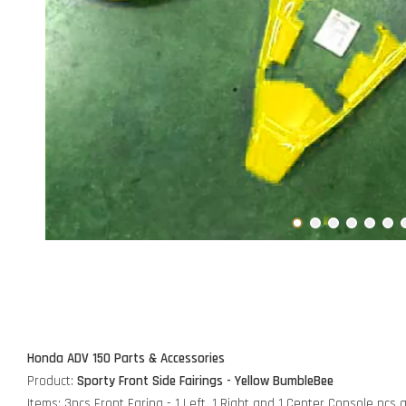
Honda ADV 150 Parts & Accessories
Product:
Sporty Front Side Fairings - Yellow BumbleBee
Items: 3pcs Front Faring - 1 Left, 1 Right and 1 Center Console pcs a