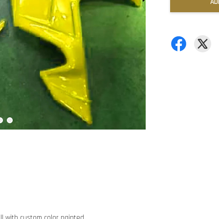
AD
ll with custom color painted.