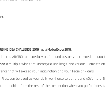
der.
RBIKE IDEA CHALLENGE 2019
" at
#MotorExpor2019
.
ry looking ADV150 to a specially crafted and customized competition qua
aaa
a multiple Winner at Motorcycle Challenge and various Competition
rence that will exceed your imagination and your Team of Riders.
ur Ride, can be used as your daily workhorse to get around ADVenture B
ut and Shine from the rest of the competition when you go for Rides, 