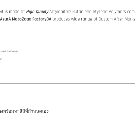
it is made of
High Quality
Acrylonitrile Butadiene Styrene Polymers comp
AzurA MotoZaaa
Factory3A
produces wide range of Custom After-Marke
used fictitiously.
er.
ลางพร้อมทาสีสีที่กำหนดเอง