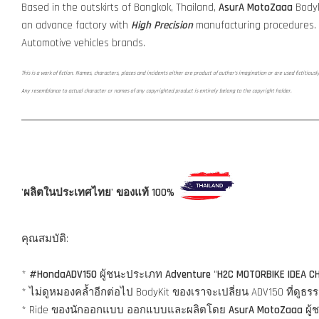
Based in the outskirts of Bangkok, Thailand,
AsurA MotoZaaa
Bodyk
an advance factory with
High Precision
manufacturing procedures.
Automotive vehicles brands.
This is a work of fiction. Names, characters, places and incidents either are product of author's imagination or are used fictitiousl
Any resemblance to actual character or names of any copyrighted product is entirely belong to the copyright holder.
'ผลิตในประเทศไทย' ของแท้ 100%
คุณสมบัติ:
*
#HondaADV150
ผู้ชนะประเภท
Adventure
"
H2C MOTORBIKE IDEA C
* ไม่ดูหมองคล้ำอีกต่อไป BodyKit ของเราจะเปลี่ยน ADV150 ที่ด
* Ride ของนักออกแบบ ออกแบบและผลิตโดย
AsurA MotoZaaa
ผู้