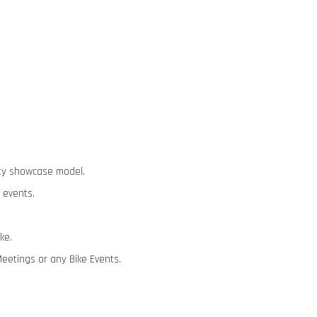
lity showcase model.
 events.
ike.
Meetings or any Bike Events.