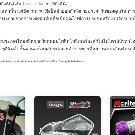
รของคุณและ Team of Riders ของคุณ
คุณเท่านั้น แต่ยังสามารถใช้เป็นม้าออกกำลังกายประจำวันของคุณในการ
ประกายจากการแข่งขันที่เหลือเมื่อคุณไปขี่การประชุมหรืองานจักรยาน
ครประเทศไทยผลิตจากวัสดุคอมโพสิตโพลีเมอร์อะคริโลไนไตรล์บิวทาได
ory3A
ผลิตชิ้นส่วนอะไหล่สมรรถนะหลังการขายที่หลากหลายสำหรับรถจัก
ับตัวละครจริงหรือชื่อของผลิตภัณฑ์ที่มีลิขสิทธิ์ใด ๆ เป็นของผู้ถือลิขสิทธิ์ทั้งหมด