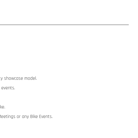
lity showcase model.
 events.
ike.
Meetings or any Bike Events.