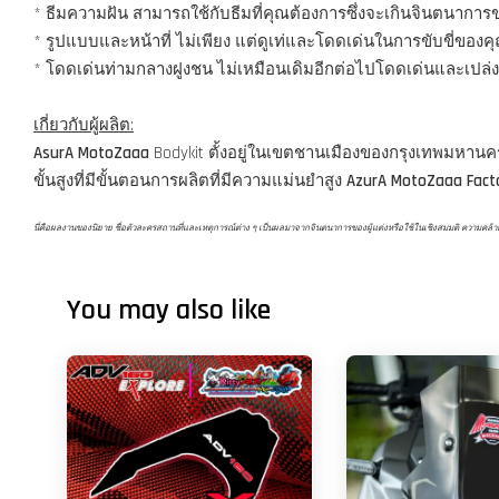
* ธีมความฝัน สามารถใช้กับธีมที่คุณต้องการซึ่งจะเกินจินตนากา
* รูปแบบและหน้าที่ ไม่เพียง แต่ดูเท่และโดดเด่นในการขับขี่ของ
* โดดเด่นท่ามกลางฝูงชน ไม่เหมือนเดิมอีกต่อไปโดดเด่นและเปล่ง
เกี่ยวกับผู้ผลิต:
AsurA MotoZaaa
Bodykit ตั้งอยู่ในเขตชานเมืองของกรุงเทพมหาน
ขั้นสูงที่มีขั้นตอนการผลิตที่มีความแม่นยำสูง
AzurA MotoZaaa Fact
นี่คือผลงานของนิยาย ชื่อตัวละครสถานที่และเหตุการณ์ต่าง ๆ เป็นผลมาจากจินตนาการของผู้แต่งหรือใช้ในเชิงสมมติ ความคล้ายคลึงก
You may also like