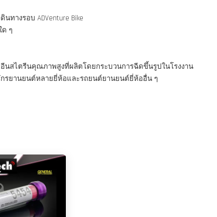
เดินทางรอบ ADVenture Bike
ใด ๆ
อีนสไตรีนคุณภาพสูงที่ผลิตโดยกระบวนการฉีดขึ้นรูปในโรงงาน
รยานยนต์หลายยี่ห้อและรถยนต์ยานยนต์ยี่ห้ออื่น ๆ