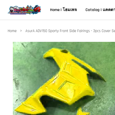
Home | โฮมเพจ
Catalog | แคตต
›
Home
AsurA ADV150 Sporty Front Side Fairings - 3pcs Cover Se