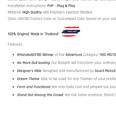
Installation Instructions:
PnP - Plug & Play
Material:
High Quality
ABS Polymers Injection Molded.
Color: ADV150 Factory Color or Customized Color based on your or
100% Original 'Made in Thailand'
Features:
#HondaADV150
Winner
of the
Adventure
Category "
H2C MOTO
No More Dull looking
. Our BodyKit will transform your ordina
Designer's Ride
. Designed and manufactured by
AsurA MotoZ
Dream Theme
. Able to be used for any Themes of your prefe
Form and Functional
. Not only looks cool and pimped-out yo
Stand-Out Among the Crowd
. Not the Same anymore, Stand-O