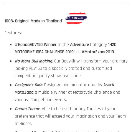
100% Original 'Made in Thailand'
Features:
#HondaADV150
Winner
of the
Adventure
Category "
H2C
MOTORBIKE IDEA CHALLENGE 2019
" at
#MotorExpor2019
.
No More Dull looking
. Our BodyKit will transform your ordinary
looking ADV150 to a specially crafted and customized
competition quality showcase model.
Designer's Ride
. Designed and manufactured by
AsurA
MotoZaaa
a multiple Winner at Motorcycle Challenge and
various Competition events.
Dream Theme
. Able to be used for any Themes of your
preference that will exceed your imagination and your Team
of Riders.