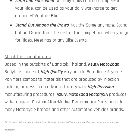
Form and Functional
. Not only looks cool and pimped-out
your Ride, can be used as your daily workhorse to get
around ADVenture Bike.
Stand-Out Among the Crowd
. Not the Same anymore, Stand-
Out and Shine from the rest of the competition when you go
for Rides, Meetings or any Bike Events.
About the manufacturer:
Based in the outskirts of Bangkok, Thailand,
AsurA MotoZaaa
Bodykit is made of
High Quality
Acrylonitrile Butadiene Styrene
Polymers composite materials that are produced by injection
molding process in an advance factory with
High Precision
manufacturing procedures.
AzurA MotoZaaa
Factory3A
produces
wide range of Custom After-Market Performance Parts parts for
many Motorcycle brands and other Automotive vehicles brands.
This is a work of fiction. Names, characters, places and incidents either are product of author's imagination or are used
fictitiously.