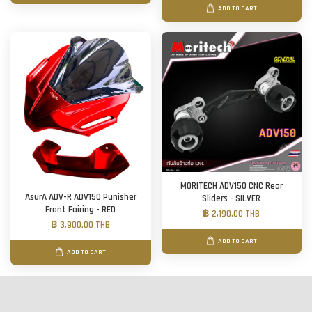
ADD TO CART
MORITECH ADV150 CNC Rear
AsurA ADV-R ADV150 Punisher
Sliders - SILVER
Front Fairing - RED
฿ 2,190.00 THB
฿ 3,900.00 THB
ADD TO CART
ADD TO CART