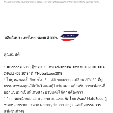
Any resemblance to actual character or names of any copyrighted product is entirely belong to the copyright holder.
'ผลิตในประเทศไทย' ของแท้ 100%
คุณสมบัติ:
*
#HondaADV150
ผู้ชนะประเภท
Adventure
"
H2C MOTORBIKE IDEA
CHALLENGE 2019
" ที่
#MotorExpor2019
* ไม่ดูหมองคล้ำอีกต่อไป BodyKit ของเราจะเปลี่ยน ADV150 ที่ดู
ธรรมดาของคุณให้เป็นโมเดลตู้โชว์คุณภาพสำหรับการแข่งขันที่
ออกแบบมาเป็นพิเศษและปรับแต่งได้ตามต้องการ
* Ride ของนักออกแบบ ออกแบบและผลิตโดย
AsurA MotoZaaa
ผู้
ชนะหลายรายการจาก Motorcycle Challenge และกิจกรรมการ
แข่งขันต่างๆ