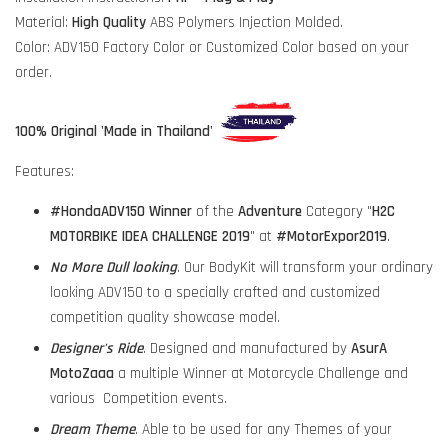
Material:
High Quality
ABS Polymers Injection Molded.
Color: ADV150 Factory Color or Customized Color based on your
order.
100% Original 'Made in Thailand'
Features:
#HondaADV150
Winner
of the
Adventure
Category "
H2C
MOTORBIKE IDEA CHALLENGE 2019
" at
#MotorExpor2019
.
No More Dull looking
. Our BodyKit will transform your ordinary
looking ADV150 to a specially crafted and customized
competition quality showcase model.
Designer's Ride
. Designed and manufactured by
AsurA
MotoZaaa
a multiple Winner at Motorcycle Challenge and
various Competition events.
Dream Theme
. Able to be used for any Themes of your