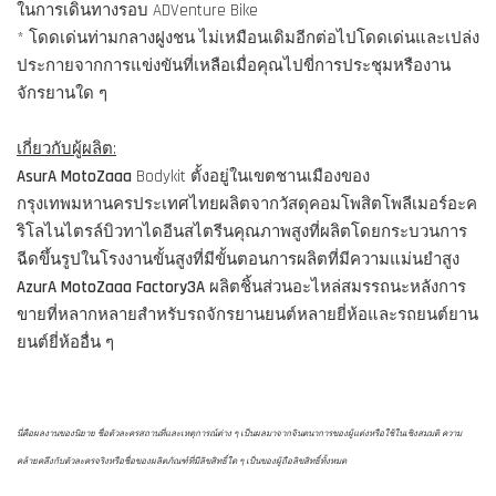
ในการเดินทางรอบ ADVenture Bike
* โดดเด่นท่ามกลางฝูงชน ไม่เหมือนเดิมอีกต่อไปโดดเด่นและเปล่ง
ประกายจากการแข่งขันที่เหลือเมื่อคุณไปขี่การประชุมหรืองาน
จักรยานใด ๆ
เกี่ยวกับผู้ผลิต:
AsurA MotoZaaa
Bodykit ตั้งอยู่ในเขตชานเมืองของ
กรุงเทพมหานครประเทศไทยผลิตจากวัสดุคอมโพสิตโพลีเมอร์อะค
ริโลไนไตรล์บิวทาไดอีนสไตรีนคุณภาพสูงที่ผลิตโดยกระบวนการ
ฉีดขึ้นรูปในโรงงานขั้นสูงที่มีขั้นตอนการผลิตที่มีความแม่นยำสูง
AzurA MotoZaaa Factory3A
ผลิตชิ้นส่วนอะไหล่สมรรถนะหลังการ
ขายที่หลากหลายสำหรับรถจักรยานยนต์หลายยี่ห้อและรถยนต์ยาน
ยนต์ยี่ห้ออื่น ๆ
นี่คือผลงานของนิยาย ชื่อตัวละครสถานที่และเหตุการณ์ต่าง ๆ เป็นผลมาจากจินตนาการของผู้แต่งหรือใช้ในเชิงสมมติ ความ
คล้ายคลึงกับตัวละครจริงหรือชื่อของผลิตภัณฑ์ที่มีลิขสิทธิ์ใด ๆ เป็นของผู้ถือลิขสิทธิ์ทั้งหมด