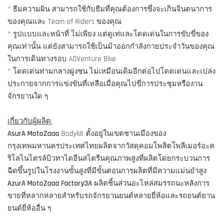
* ธีมความฝัน สามารถใช้กับธีมที่คุณต้องการซึ่งจะเกินจินตนาการ
ของคุณและ Team of Riders ของคุณ
* รูปแบบและหน้าที่ ไม่เพียง แต่ดูเท่และโดดเด่นในการขับขี่ของ
คุณเท่านั้น แต่ยังสามารถใช้เป็นม้าออกกำลังกายประจำวันของคุณ
ในการเดินทางรอบ ADVenture Bike
* โดดเด่นท่ามกลางฝูงชน ไม่เหมือนเดิมอีกต่อไปโดดเด่นและเปล่ง
ประกายจากการแข่งขันที่เหลือเมื่อคุณไปขี่การประชุมหรืองาน
จักรยานใด ๆ
เกี่ยวกับผู้ผลิต:
AsurA MotoZaaa
Bodykit ตั้งอยู่ในเขตชานเมืองของ
กรุงเทพมหานครประเทศไทยผลิตจากวัสดุคอมโพสิตโพลีเมอร์อะค
ริโลไนไตรล์บิวทาไดอีนสไตรีนคุณภาพสูงที่ผลิตโดยกระบวนการ
ฉีดขึ้นรูปในโรงงานขั้นสูงที่มีขั้นตอนการผลิตที่มีความแม่นยำสูง
AzurA MotoZaaa Factory3A
ผลิตชิ้นส่วนอะไหล่สมรรถนะหลังการ
ขายที่หลากหลายสำหรับรถจักรยานยนต์หลายยี่ห้อและรถยนต์ยาน
ยนต์ยี่ห้ออื่น ๆ