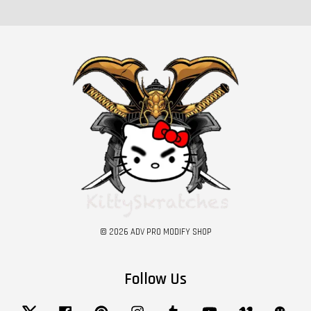
© 2026 ADV PRO MODIFY SHOP
Follow Us
Twitter
Facebook
Pinterest
Instagram
Tumblr
YouTube
Vimeo
Wech