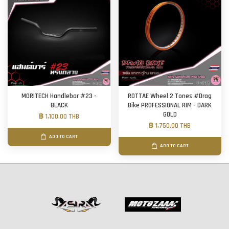
MORITECH Handlebar #23 -
ROTTAE Wheel 2 Tones #Drag
BLACK
Bike PROFESSIONAL RIM - DARK
GOLD
฿ 1,100.00 THB
฿ 1,750.00 THB
ADD TO CART
ADD TO CART