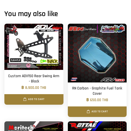
You may also like
Custom ADV150 Rear Swing Arm
- Black
฿ 8,900.00 THB
RN Carbon - Graphite Fuel Tank
Cover
ADD TO CART
฿ 650.00 THB
ADD TO CART