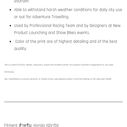
yourself.
Able to withstand harsh weather conditions for daily city use
or out for Adventure Travelling.
Used by Professional Racing Team and by Designers at New
Product Launching and Show Bikes events.
Color of the print are of highest detailing and of the best
quality.
This is a work of fiction. Names, characters, places and incidents either are product of author's imagination or are used
fictitiously.
Any resemblance to actual character or names of any copyrighted product is entirely belong to the copyright holder.
Fitment สำหรับ: Honda ADV150