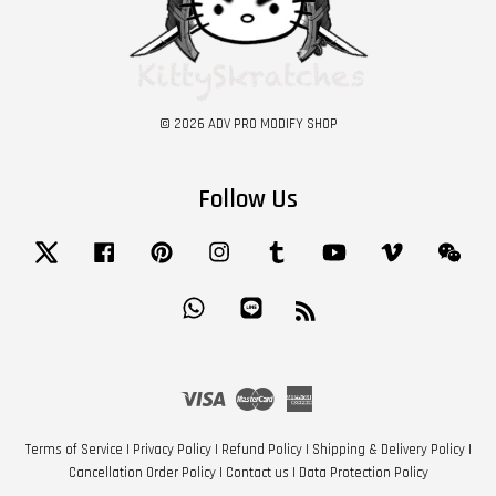
© 2026 ADV PRO MODIFY SHOP
Follow Us
Twitter
Facebook
Pinterest
Instagram
Tumblr
YouTube
Vimeo
Wech
Whatsapp
Line
RSS
Visa
Master
American
Express
Terms of Service
|
Privacy Policy
|
Refund Policy
|
Shipping & Delivery Policy
|
Cancellation Order Policy
|
Contact us
|
Data Protection Policy