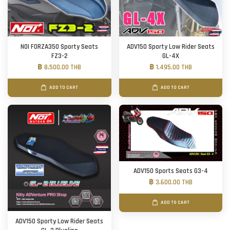
NOI FORZA350 Sporty Seats
ADV150 Sporty Low Rider Seats
FZ3-2
GL-4X
฿ 8,500.00 THB
฿ 1,495.00 THB
ADD TO CART
ADD TO CART
ADV150 Sports Seats G3-4
฿ 3,600.00 THB
ADD TO CART
ADV150 Sporty Low Rider Seats