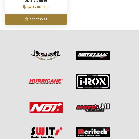
GL-2 Blueline
฿ 1,495.00 THB
ADD TO CART