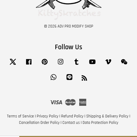
© 2026 ADV PRO MODIFY SHOP
Follow Us
Twitter
Facebook
Pinterest
Instagram
Tumblr
YouTube
Vimeo
Wech
Whatsapp
Line
RSS
Visa
Master
American
Express
Terms of Service
|
Privacy Policy
|
Refund Policy
|
Shipping & Delivery Policy
|
Cancellation Order Policy
|
Contact us
|
Data Protection Policy