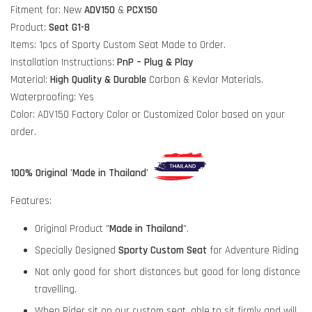
Fitment for: New
ADV150
&
PCX150
Product:
Seat G1-8
Items: 1pcs of Sporty Custom Seat Made to Order.
Installation Instructions:
PnP – Plug & Play
Material:
High Quality & Durable
Carbon & Kevlar Materials.
Waterproofing: Yes
Color: ADV150 Factory Color or Customized Color based on your
order.
100% Original 'Made in Thailand'
Features:
Original Product "
Made in Thailand
".
Specially Designed
Sporty Custom Seat
for Adventure Riding
Not only good for short distances but good for long distance
travelling.
When Rider sit on our custom seat, able to sit firmly and will