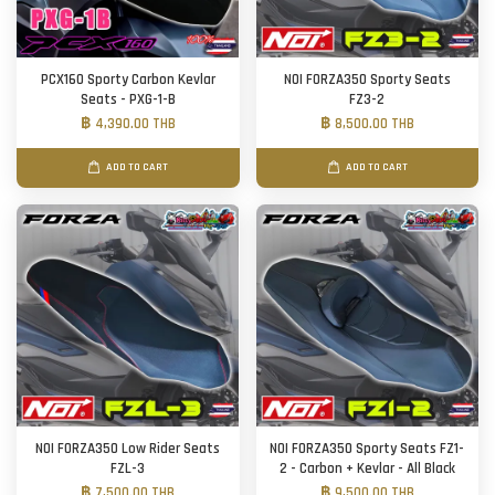
PCX160 Sporty Carbon Kevlar
NOI FORZA350 Sporty Seats
Seats - PXG-1-B
FZ3-2
฿ 4,390.00 THB
฿ 8,500.00 THB
ADD TO CART
ADD TO CART
NOI FORZA350 Low Rider Seats
NOI FORZA350 Sporty Seats FZ1-
FZL-3
2 - Carbon + Kevlar - All Black
฿ 7,500.00 THB
฿ 9,500.00 THB