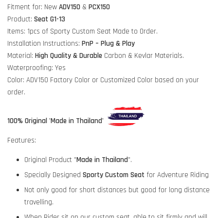
Fitment for: New
ADV150
&
PCX150
Product:
Seat G1-13
Items: 1pcs of Sporty Custom Seat Made to Order.
Installation Instructions:
PnP – Plug & Play
Material:
High Quality & Durable
Carbon & Kevlar Materials.
Waterproofing: Yes
Color: ADV150 Factory Color or Customized Color based on your
order.
100% Original 'Made in Thailand'
Features:
Original Product "
Made in Thailand
".
Specially Designed
Sporty Custom Seat
for Adventure Riding
Not only good for short distances but good for long distance
travelling.
When Rider sit on our custom seat, able to sit firmly and will