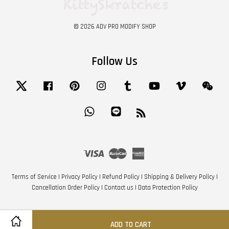
© 2026 ADV PRO MODIFY SHOP
Follow Us
Twitter
Facebook
Pinterest
Instagram
Tumblr
YouTube
Vimeo
Wech
Whatsapp
Line
RSS
Visa
Master
American
Express
Terms of Service
|
Privacy Policy
|
Refund Policy
|
Shipping & Delivery Policy
|
Cancellation Order Policy
|
Contact us
|
Data Protection Policy
ADD TO CART
Share on Facebook
Share on Twitter